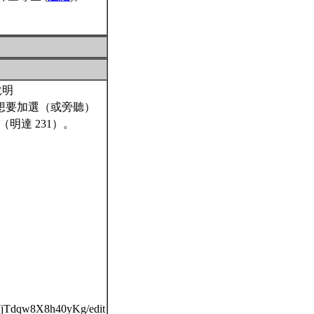
說明
願想要加選（或旁聽）
（明達 231）。
WjTdqw8X8h40yKg/edit