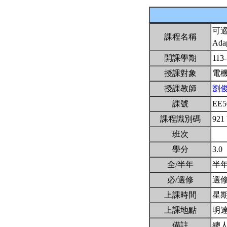
可
課程名稱
Adap
開課學期
113
授課對象
電
授課教師
劉
課號
EE5
課程識別碼
921
班次
學分
3.0
全/半年
半
必/選修
選
上課時間
星期三
上課地點
明達
備註
總