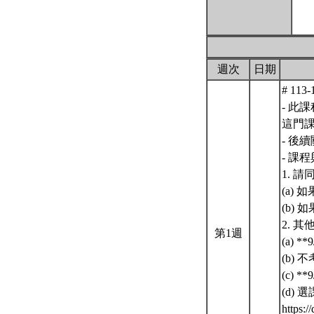
週次
日期
# 11
- 此
這門課
- 後
- 課
1. 
(a)
(b)
2. 其
第1週
(a) 
(b)
(c) 
(d)
https: