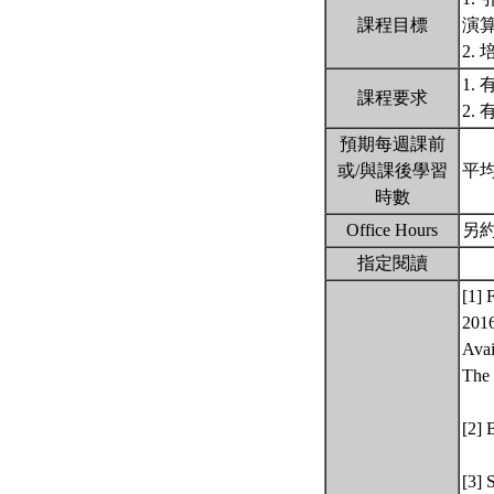
課程目標
演
2.
1
課程要求
2.
預期每週課前
或/與課後學習
平均
時數
Office Hours
另
指定閱讀
[1] 
2016
Avai
The 
[2] 
[3] 