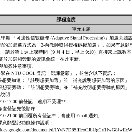
課程進度
單元主題
3-1學期 「可適性信號處理 (Adaptive Signal Processing)」加選旁聽
課程的加退選方式為「2-向教師取得授權碼後加選」，如果有意
，請於第 1 週上課時間（9 月 4 日，早上 9:10）直接來上課教室
續關於加選和旁聽的資訊會統一在此更新。
程與加簽注意事項。
請同學在 NTU COOL 登記「選課意願」，並包含以下資訊：
 如果想要加選：「註明想要加選」並「補充說明想要加選的原因」
 如果想要旁聽：「註明想要旁聽」並「補充說明想要旁聽的原因」
他說明
**9/10 17:00 前登記，逾期不受理**
 不考慮登記先後順序
**9/10 21:00 前回覆所有登記**，會使用 Email 通知。
 選課意願登記功能操作說明：
//docs.google.com/document/d/1YvN7D85ffIeoCJbUgCrfHwG8JwEc