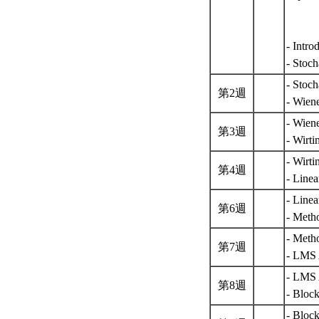
- Intro
- Stoc
- Stoch
第2週
- Wiene
- Wiene
第3週
- Wirt
- Wirti
第4週
- Linea
- Linea
第6週
- Meth
- Meth
第7週
- LMS 
- LMS 
第8週
- Block
- Block