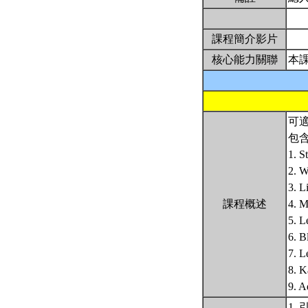
課程簡介影片
核心能力關聯
本
可適
包
1. S
2. W
3. L
課程概述
4. M
5. L
6. B
7. L
8. K
9. A
1