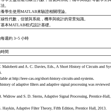
算法。
 培養學生使用MATLAB來驗證相關理論。
. 有線性代數，信號與系統，機率與統計的背景知識。
 有基本MATLAB程式設計基礎。
每週約 3~5 小時
約時間
F. Maloberti and A. C. Davies, Eds., A Short History of Circuits and Sy
.
lable at http://ieee-cas.org/short-history-circuits-and-systems.
history of adaptive filters and adaptive signal processing was reviewed 
B. Widrow and S. D. Sterns, Adaptive Signal Processing, Prentice-Hall,
S. Haykin, Adaptive Filter Theory, Fifth Edition, Prentice Hall, 2013.