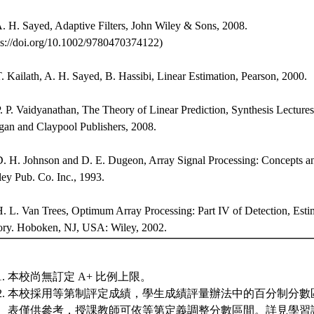
A. H. Sayed, Adaptive Filters, John Wiley & Sons, 2008.
ps://doi.org/10.1002/9780470374122)
T. Kailath, A. H. Sayed, B. Hassibi, Linear Estimation, Pearson, 2000.
P. P. Vaidyanathan, The Theory of Linear Prediction, Synthesis Lecture
an and Claypool Publishers, 2008.
D. H. Johnson and D. E. Dugeon, Array Signal Processing: Concepts 
ey Pub. Co. Inc., 1993.
H. L. Van Trees, Optimum Array Processing: Part IV of Detection, Est
ry. Hoboken, NJ, USA: Wiley, 2002.
本校尚無訂定 A+ 比例上限。
本校採用等第制評定成績，學生成績評量辦法中的百分制分數
表僅供參考，授課教師可依等第定義調整分數區間。詳見學習評