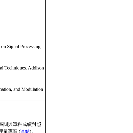
s on Signal Processing,
and Techniques. Addison
imation, and Modulation
區間與單科成績對照
量專區 (
連結
)。