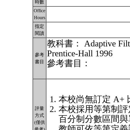
時數
Office
Hours
指定
閱讀
教科書： Adaptive Filte
Prentice-Hall 1996
參考
參考書目：
書目
本校尚無訂定 A+
本校採用等第制評
評量
方式
百分制分數區間與
(僅供
教師可依等第定義
參考)