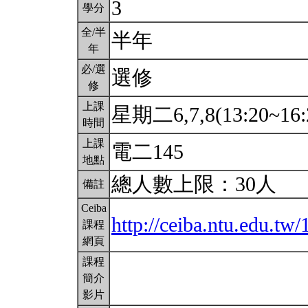
3
學分
全/半
半年
年
必/選
選修
修
上課
星期二6,7,8(13:20~16:
時間
上課
電二145
地點
總人數上限：30人
備註
Ceiba
http://ceiba.ntu.edu.t
課程
網頁
課程
簡介
影片