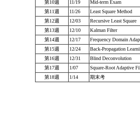
第10週
11/19
Mid-term Exam
第11週
11/26
Least Square Method
第12週
12/03
Recursive Least Square
第13週
12/10
Kalman Filter
第14週
12/17
Frequency Domain Adapt
第15週
12/24
Back-Propagation Learn
第16週
12/31
Blind Deconvolution
第17週
1/07
Square-Root Adaptive Fi
第18週
1/14
期末考