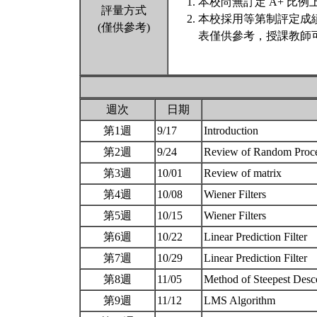
本校尚無訂定 A+ 比例
評量方式
本校採用等第制評定成
(僅供參考)
表僅供參考，授課教師
週次
日期
第1週
9/17
Introduction
第2週
9/24
Review of Random Proc
第3週
10/01
Review of matrix
第4週
10/08
Wiener Filters
第5週
10/15
Wiener Filters
第6週
10/22
Linear Prediction Filter
第7週
10/29
Linear Prediction Filter
第8週
11/05
Method of Steepest Des
第9週
11/12
LMS Algorithm