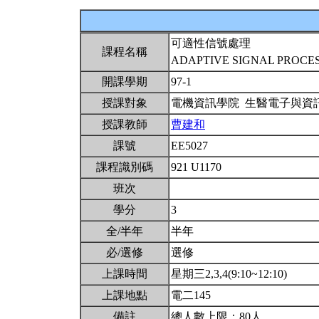
可適性信號處理
課程名稱
ADAPTIVE SIGNAL PROCE
開課學期
97-1
授課對象
電機資訊學院 生醫電子與資
授課教師
曹建和
課號
EE5027
課程識別碼
921 U1170
班次
學分
3
全/半年
半年
必/選修
選修
上課時間
星期三2,3,4(9:10~12:10)
上課地點
電二145
備註
總人數上限：80人