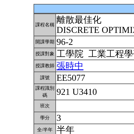
離散最佳化
課程名稱
DISCRETE OPTIM
96-2
開課學期
工學院 工業工程
授課對象
張時中
授課教師
EE5077
課號
課程識別
921 U3410
碼
班次
3
學分
半年
全/半年