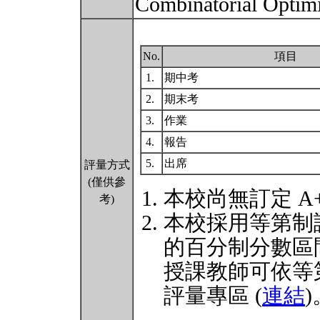
Combinatorial Optim
No.
項目
1.
期中考
2.
期末考
3.
作業
4.
報告
5.
出席
評量方式
(僅供參
本校尚無訂定 A
考)
本校採用等第制
的百分制分數區
授課教師可依等
評量專區 (
連結
)