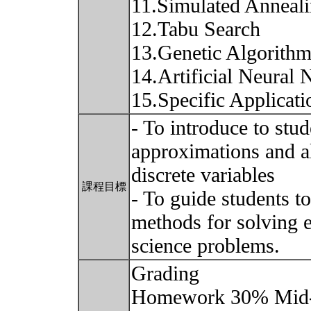
11.Simulated Anneal
12.Tabu Search
13.Genetic Algorith
14.Artificial Neural 
15.Specific Applicat
- To introduce to stud
approximations and a
discrete variables
課程目標
- To guide students t
methods for solving e
science problems.
Grading
Homework 30% Mid-