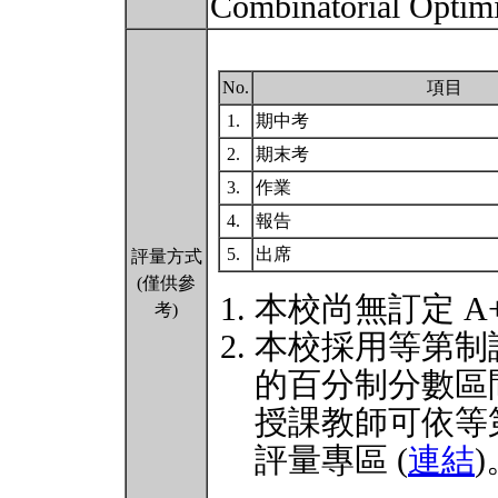
Combinatorial Optim
No.
項目
1.
期中考
2.
期末考
3.
作業
4.
報告
5.
出席
評量方式
(僅供參
本校尚無訂定 A
考)
本校採用等第制
的百分制分數區
授課教師可依等
評量專區 (
連結
)