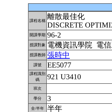
離散最佳化
課程名稱
DISCRETE OPTIM
96-2
開課學期
電機資訊學院 電
授課對象
張時中
授課教師
EE5077
課號
課程識別
921 U3410
碼
班次
3
學分
半年
全/半年