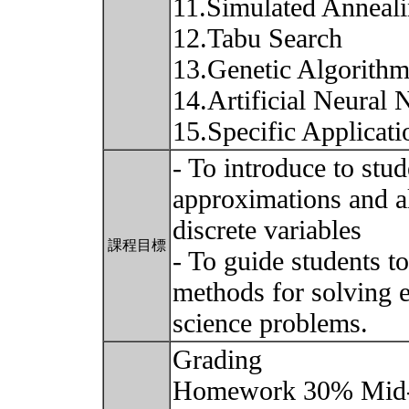
11.Simulated Anneal
12.Tabu Search
13.Genetic Algorith
14.Artificial Neural 
15.Specific Applicat
- To introduce to stud
approximations and a
discrete variables
課程目標
- To guide students t
methods for solving e
science problems.
Grading
Homework 30% Mid-