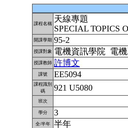
天線專題
課程名稱
SPECIAL TOPICS
95-2
開課學期
電機資訊學院 電
授課對象
許博文
授課教師
EE5094
課號
課程識別
921 U5080
碼
班次
3
學分
半年
全/半年