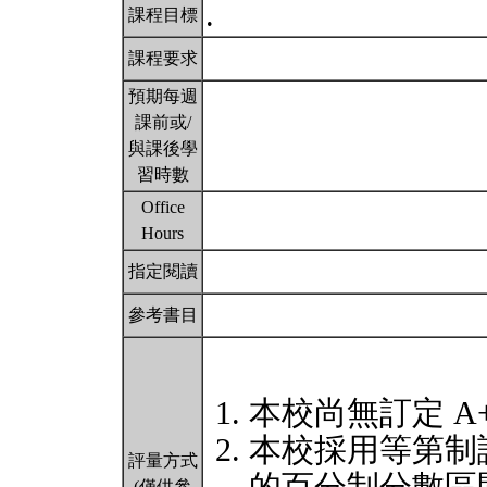
.
課程目標
課程要求
預期每週
課前或/
與課後學
習時數
Office
Hours
指定閱讀
參考書目
本校尚無訂定 A
本校採用等第制
評量方式
(僅供參