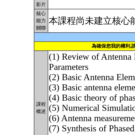
影片
核心
本課程尚未建立核心
能力
關聯
為確保您我的權利,
(1) Review of Antenna R
Parameters
(2) Basic Antenna Elem
(3) Basic antenna elem
(4) Basic theory of pha
課程
(5) Numerical Simulati
概述
(6) Antenna measuremen
(7) Synthesis of Phased