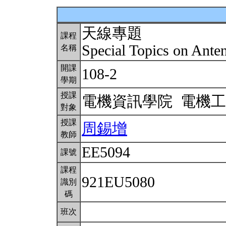
天線專題
課程
Special Topics on Ant
名稱
開課
108-2
學期
授課
電機資訊學院 電機
對象
授課
周錫增
教師
EE5094
課號
課程
921EU5080
識別
碼
班次