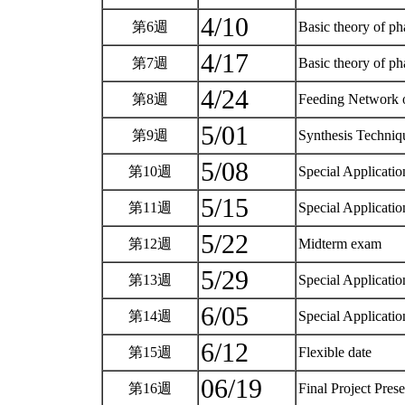
4/10
第6週
Basic theory of ph
4/17
第7週
Basic theory of ph
4/24
第8週
Feeding Network o
5/01
第9週
Synthesis Techniq
5/08
第10週
Special Applicatio
5/15
第11週
Special Applicatio
5/22
第12週
Midterm exam
5/29
第13週
Special Applicat
6/05
第14週
Special Applicatio
6/12
第15週
Flexible date
06/19
第16週
Final Project Pres