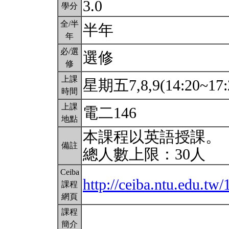
3.0
學分
全/半
半年
年
必/選
選修
修
上課
星期五7,8,9(14:20~17:
時間
上課
電二146
地點
本課程以英語授課。
備註
總人數上限：30人
Ceiba
http://ceiba.ntu.edu.t
課程
網頁
課程
簡介