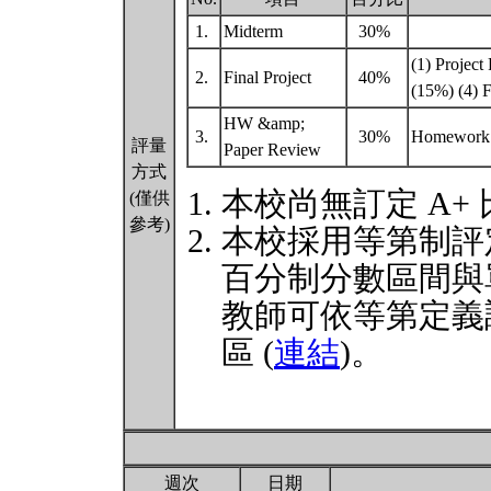
1.
Midterm
30%
(1) Project
2.
Final Project
40%
(15%) (4) F
HW &amp;
3.
30%
Homework 
評量
Paper Review
方式
本校尚無訂定 A+
(僅供
參考)
本校採用等第制評
百分制分數區間與
教師可依等第定義
區 (
連結
)。
週次
日期