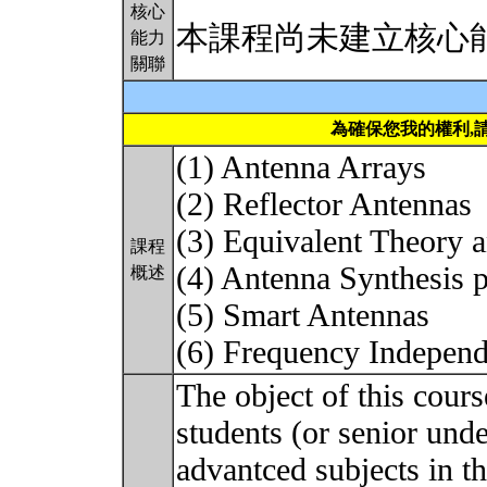
核心
本課程尚未建立核心
能力
關聯
為確保您我的權利,
(1) Antenna Arrays
(2) Reflector Antennas
(3) Equivalent Theory 
課程
(4) Antenna Synthesis 
概述
(5) Smart Antennas
(6) Frequency Indepen
The object of this cours
students (or senior und
advantced subjects in th