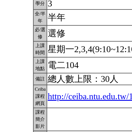
3
學分
全/半
半年
年
必/選
選修
修
上課
星期一2,3,4(9:10~12:1
時間
上課
電二104
地點
總人數上限：30人
備註
Ceiba
http://ceiba.ntu.edu.t
課程
網頁
課程
簡介
影片