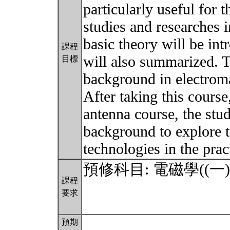
particularly useful for 
studies and researches i
basic theory will be int
課程
will also summarized. T
目標
background in electrom
After taking this course
antenna course, the stud
background to explore t
technologies in the prac
預修科目: 電磁學((一)及二) 
課程
要求
預期