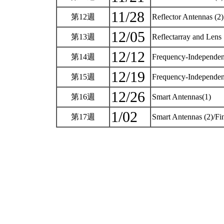
11/28
第12週
Reflector Antennas (2
12/05
第13週
Reflectarray and Len
12/12
第14週
Frequency-Independen
12/19
第15週
Frequency-Independen
12/26
第16週
Smart Antennas(1)
1/02
第17週
Smart Antennas (2)/Fin