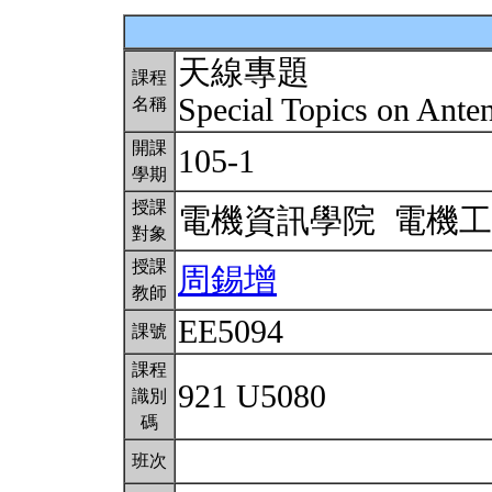
天線專題
課程
Special Topics on Ant
名稱
開課
105-1
學期
授課
電機資訊學院 電機
對象
授課
周錫增
教師
EE5094
課號
課程
921 U5080
識別
碼
班次