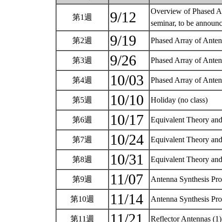
Overview of Phased Ar
9/12
第1週
seminar, to be announ
9/19
第2週
Phased Array of Anten
9/26
第3週
Phased Array of Ante
10/03
第4週
Phased Array of Anten
10/10
第5週
Holiday (no class)
10/17
第6週
Equivalent Theory and
10/24
第7週
Equivalent Theory and
10/31
第8週
Equivalent Theory and
11/07
第9週
Antenna Synthesis Pr
11/14
第10週
Antenna Synthesis Pr
11/21
第11週
Reflector Antennas (1