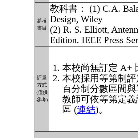
教科書： (1) C.A. Balani
Design, Wiley
參考
(2) R. S. Elliott, Ante
書目
Edition. IEEE Press Ser
本校尚無訂定 A+
本校採用等第制評
評量
方式
百分制分數區間與
(僅供
教師可依等第定義
參考)
區 (
連結
)。