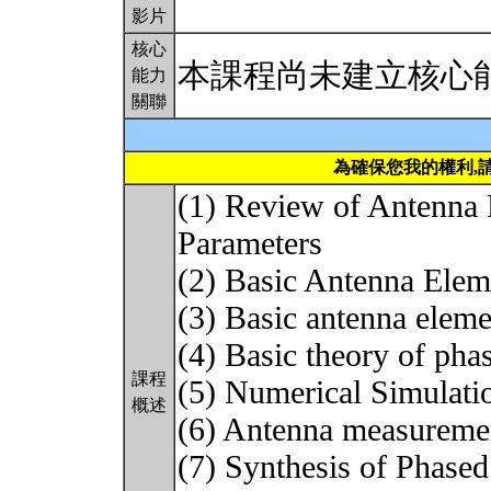
影片
核心
本課程尚未建立核心
能力
關聯
為確保您我的權利,
(1) Review of Antenna R
Parameters
(2) Basic Antenna Elem
(3) Basic antenna elem
(4) Basic theory of pha
課程
(5) Numerical Simulati
概述
(6) Antenna measuremen
(7) Synthesis of Phased