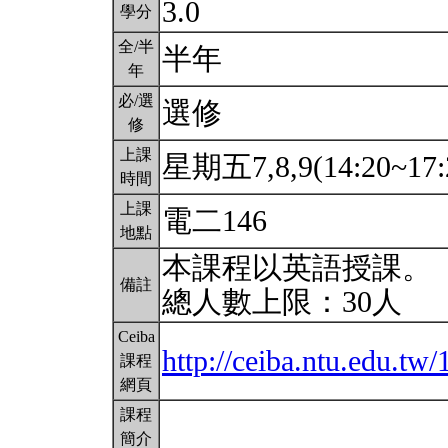
3.0
學分
全/半
半年
年
必/選
選修
修
上課
星期五7,8,9(14:20~17:
時間
上課
電二146
地點
本課程以英語授課。
備註
總人數上限：30人
Ceiba
http://ceiba.ntu.edu.t
課程
網頁
課程
簡介