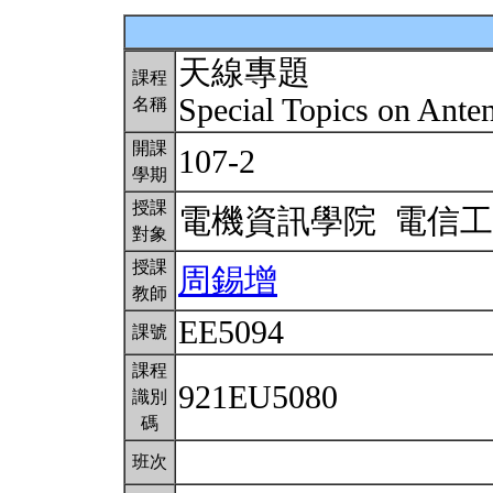
天線專題
課程
Special Topics on Ant
名稱
開課
107-2
學期
授課
電機資訊學院 電信
對象
授課
周錫增
教師
EE5094
課號
課程
921EU5080
識別
碼
班次