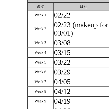
週次
日期
02/22
Week 1
02/23 (makeup for
Week 2
03/01)
03/08
Week 3
03/15
Week 4
03/22
Week 5
03/29
Week 6
04/05
Week 7
04/12
Week 8
04/19
Week 9