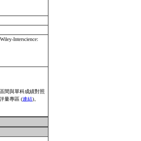
iley-Interscience:
區間與單科成績對照
量專區 (
連結
)。