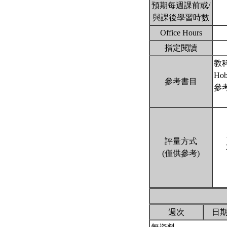
預期每週課前或/
與課後學習時數
Office Hours
指定閱讀
教科書
Hob
參考書目
參考書
評量方式
(僅供參考)
週次
日