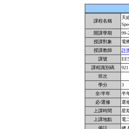
天
課程名稱
Spe
開課學期
99-
授課對象
電
授課教師
許
課號
EE
課程識別碼
921
班次
學分
3
全/半年
半
必/選修
選
上課時間
星期四
上課地點
電二
備註
總