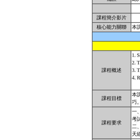
課程簡介影片
核心能力關聯
本
1. 
2. 
課程概述
3. 
4. R
本
課程目標
巧
一
考
課程要求
二
天