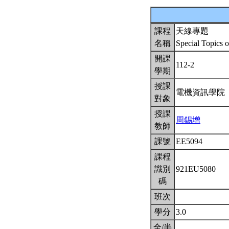
課程
天線專題
名稱
Special Topics 
開課
112-2
學期
授課
電機資訊學院
對象
授課
周錫增
教師
課號
EE5094
課程
識別
921EU5080
碼
班次
學分
3.0
全/半