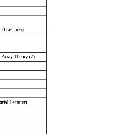
ial Lecturer)
a Array Theory (2)
rial Lecturer)