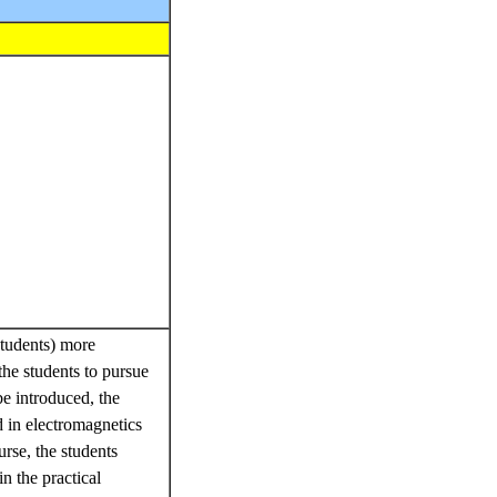
students) more
 the students to pursue
be introduced, the
d in electromagnetics
urse, the students
n the practical