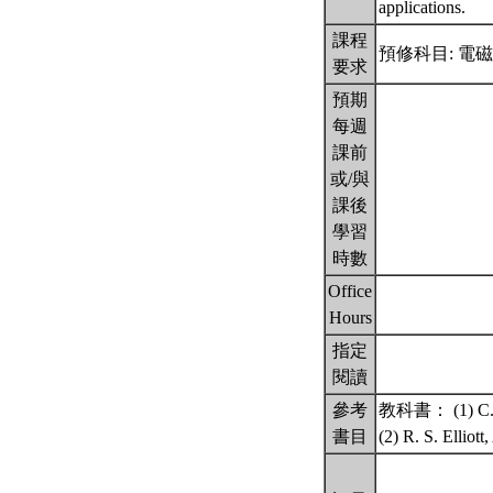
applications.
課程
預修科目: 電磁學((一
要求
預期
每週
課前
或/與
課後
學習
時數
Office
Hours
指定
閱讀
參考
教科書： (1) C.A. 
書目
(2) R. S. Elliot