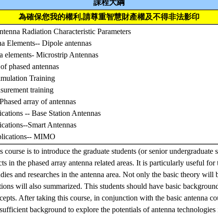
課程大綱
為確保您我的權利,請尊重智慧財產權及不得非法影印
ntenna Radiation Characteristic Parameters
na Elements-- Dipole antennas
na elements- Microstrip Antennas
 of phased antennas
imulation Training
surement training
 Phased array of antennas
ications -- Base Station Antennas
lications--Smart Antennas
pplications-- MIMO
is course is to introduce the graduate students (or senior undergraduate 
s in the phased array antenna related areas. It is particularly useful for
dies and researches in the antenna area. Not only the basic theory will 
ations will also summarized. This students should have basic backgroun
epts. After taking this course, in conjunction with the basic antenna co
sufficient background to explore the potentials of antenna technologies i