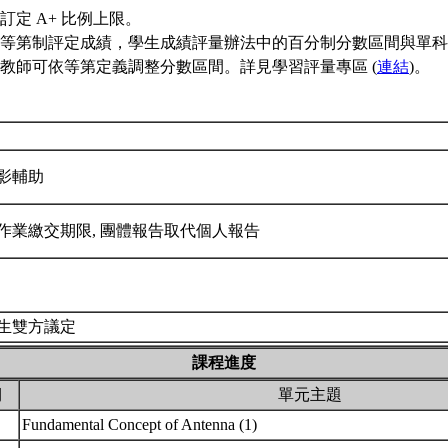
訂定 A+ 比例上限。
等第制評定成績，學生成績評量辦法中的百分制分數區間與單科
教師可依等第定義調整分數區間。詳見學習評量專區 (
連結
)。
影輔助
作業繳交期限, 團體報告取代個人報告
生雙方議定
課程進度
期
單元主題
Fundamental Concept of Antenna (1)