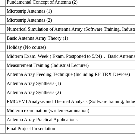
Fundamental Concept of Antenna (2)
Microstrip Antennas (1)
Microstrip Antennas (2)
Numerical Simulation of Antenna Array (Software Training, Industr
Basic Antenna Array Theory (1)
Holiday (No course)
Midterm Exam. Week ( Exam. Postponed to 5/24)， Basic Antenn
Measurement Training (Industrial Lecturer)
Antenna Array Feeding Technique (Including RF TRX Devices)
Antenna Array Synthesis (1)
Antenna Array Synthesis (2)
EMC/EMI Analysis and Thermal Analysis (Software training, Indust
Midterm examination (written examination)
Antenna Array Practical Applications
Final Project Presentation