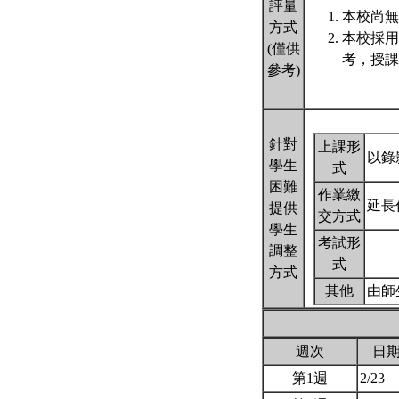
評量
本校尚無
方式
本校採用
(僅供
考，授課
參考)
針對
上課形
以錄
學生
式
困難
作業繳
延長
提供
交方式
學生
考試形
調整
式
方式
其他
由師
週次
日
第1週
2/23