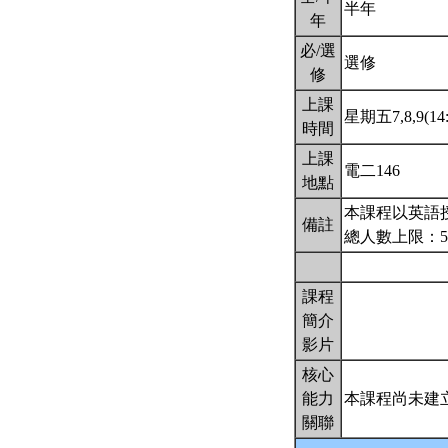
半年
年
必/選
選修
修
上課
星期五7,8,9(14:
時間
上課
電二146
地點
本課程以英語
備註
總人數上限：5
課程
簡介
影片
核心
能力
本課程尚未建
關聯