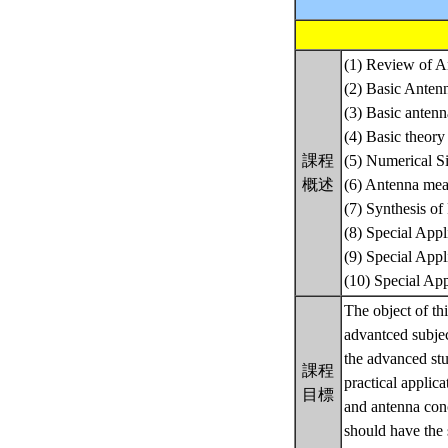
(1) Review of A
(2) Basic Anten
(3) Basic anten
(4) Basic theory
課程
(5) Numerical S
概述
(6) Antenna mea
(7) Synthesis of
(8) Special Appl
(9) Special App
(10) Special A
The object of th
advantced subject
the advanced stu
課程
practical applic
目標
and antenna conc
should have the 