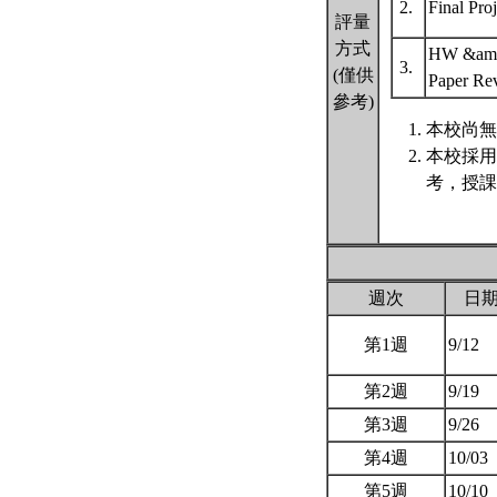
2.
Final Pro
評量
方式
HW &am
3.
(僅供
Paper Re
參考)
本校尚無
本校採用
考，授課
週次
日
第1週
9/12
第2週
9/19
第3週
9/26
第4週
10/03
第5週
10/10