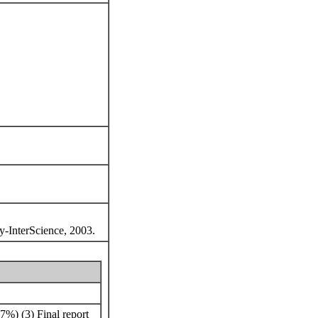
ey-InterScience, 2003.
7%) (3) Final report