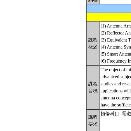
(1) Antenna Arr
(2) Reflector An
課程
(3) Equivalent 
概述
(4) Antenna Syn
(5) Smart Anten
(6) Frequency 
The object of th
advantced subject
課程
studies and resea
目標
applications wil
antenna concepts
have the suffici
預修科目: 電磁學((一
課程
要求