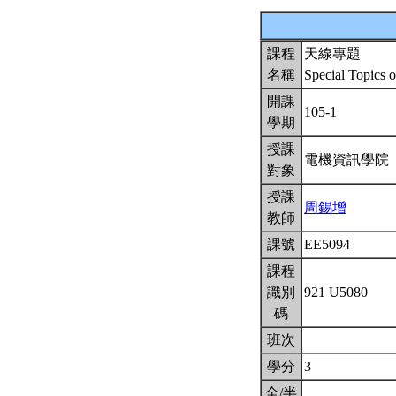
課程
天線專題
名稱
Special Topics 
開課
105-1
學期
授課
電機資訊學院
對象
授課
周錫增
教師
課號
EE5094
課程
識別
921 U5080
碼
班次
學分
3
全/半