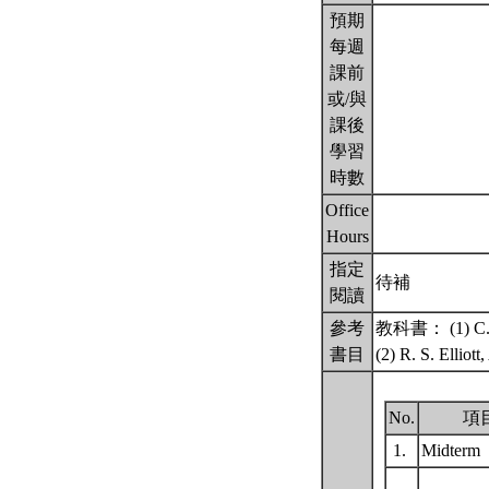
預期
每週
課前
或/與
課後
學習
時數
Office
Hours
指定
待補
閱讀
參考
教科書： (1) C.A. 
書目
(2) R. S. Elliot
No.
項
1.
Midterm