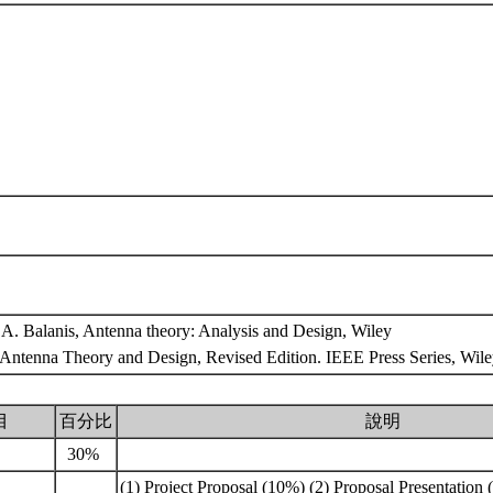
Balanis, Antenna theory: Analysis and Design, Wiley
t, Antenna Theory and Design, Revised Edition. IEEE Press Series, Wil
目
百分比
說明
30%
(1) Project Proposal (10%) (2) Proposal Presentation (