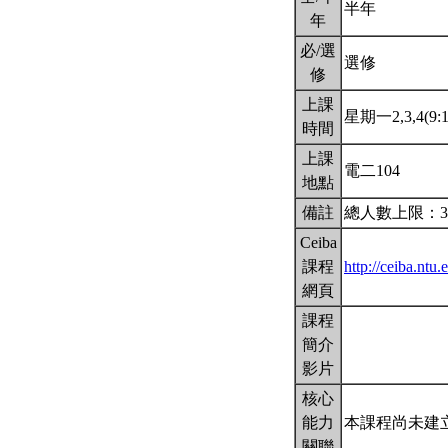
半年
年
必/選
選修
修
上課
星期一2,3,4(9:1
時間
上課
電二104
地點
備註
總人數上限：3
Ceiba
課程
http://ceiba.nt
網頁
課程
簡介
影片
核心
能力
本課程尚未建
關聯