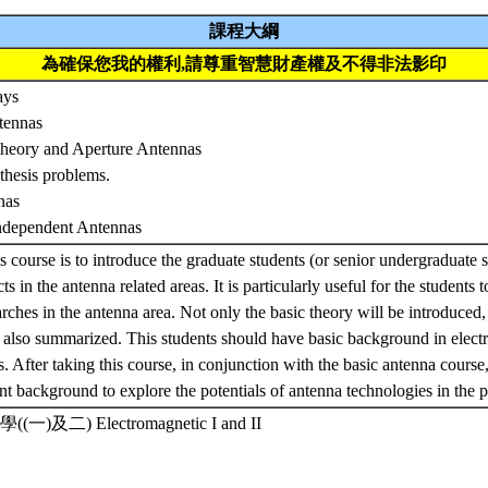
課程大綱
為確保您我的權利,請尊重智慧財產權及不得非法影印
ays
tennas
Theory and Aperture Antennas
thesis problems.
nas
Independent Antennas
is course is to introduce the graduate students (or senior undergraduate 
s in the antenna related areas. It is particularly useful for the students
rches in the antenna area. Not only the basic theory will be introduced, 
l also summarized. This students should have basic background in elec
. After taking this course, in conjunction with the basic antenna course
ent background to explore the potentials of antenna technologies in the p
)及二) Electromagnetic I and II