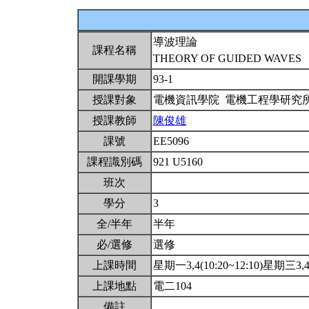
導波理論
課程名稱
THEORY OF GUIDED WAVES
開課學期
93-1
授課對象
電機資訊學院 電機工程學研究
授課教師
陳俊雄
課號
EE5096
課程識別碼
921 U5160
班次
學分
3
全/半年
半年
必/選修
選修
上課時間
星期一3,4(10:20~12:10)星期三3,4(
上課地點
電二104
備註