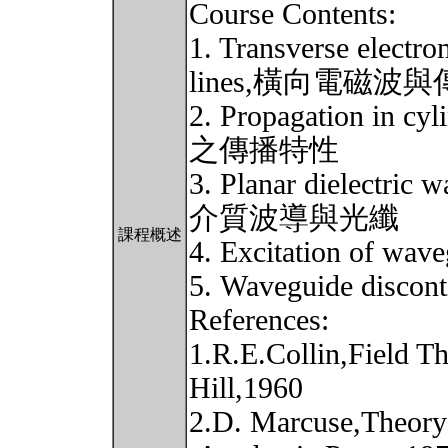
Course Contents:
1. Transverse electr
lines,橫向電磁波
2. Propagation in 
之傳播特性
3. Planar dielectric
介質波導與光纖
課程概述
4. Excitation of 
5. Waveguide dis
References:
1.R.E.Collin,Field 
Hill,1960
2.D. Marcuse,Theory 