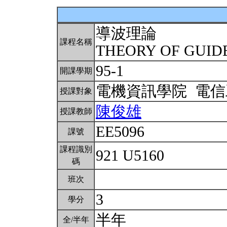
導波理論
課程名稱
THEORY OF GUID
95-1
開課學期
電機資訊學院 電
授課對象
陳俊雄
授課教師
EE5096
課號
課程識別
921 U5160
碼
班次
3
學分
半年
全/半年