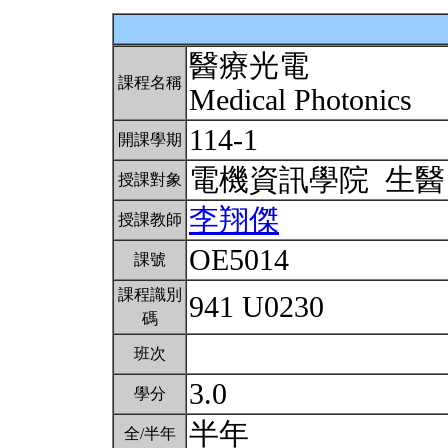
醫療光電
課程名稱
Medical Photonics
114-1
開課學期
電機資訊學院 生
授課對象
李翔傑
授課教師
OE5014
課號
課程識別
941 U0230
碼
班次
3.0
學分
半年
全/半年