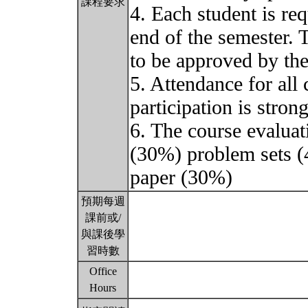
課程要求
4. Each student is req
end of the semester. 
to be approved by the 
5. Attendance for all 
participation is stro
6. The course evalua
(30%) problem sets (
paper (30%)
預期每週
課前或/
與課後學
習時數
Office
Hours