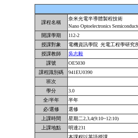
奈米光電半導體製程技術
課程名稱
Nano Optoelectronics Semiconduct
開課學期
112-2
授課對象
電機資訊學院 光電工程學研究
授課教師
吳志毅
課號
OE5030
課程識別碼
941EU0390
班次
學分
3.0
全/半年
半年
必/選修
選修
上課時間
星期二2,3,4(9:10~12:10)
上課地點
明達231
本課程以英語授課。