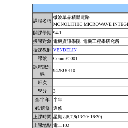
微波單晶積體電路
課程名稱
MONOLITHIC MICROWAVE INTEGR
開課學期
94-1
授課對象
電機資訊學院 電機工程學研究所
授課教師
VENDELIN
課號
CommE5001
課程識別
942EU0110
碼
班次
學分
3
全/半年
半年
必/選修
選修
上課時間
星期四6,7,8(13:20~16:20)
上課地點
電二102