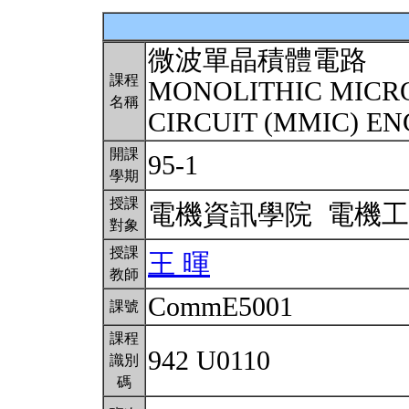
微波單晶積體電路
課程
MONOLITHIC MICR
名稱
CIRCUIT (MMIC) E
開課
95-1
學期
授課
電機資訊學院 電機
對象
授課
王 暉
教師
CommE5001
課號
課程
942 U0110
識別
碼