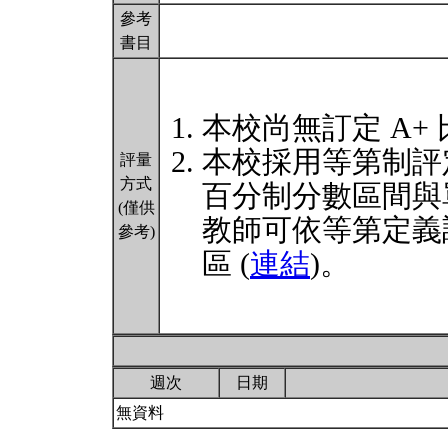
參考
書目
本校尚無訂定 A+
本校採用等第制評
評量
方式
百分制分數區間與
(僅供
教師可依等第定義
參考)
區 (
連結
)。
週次
日期
無資料