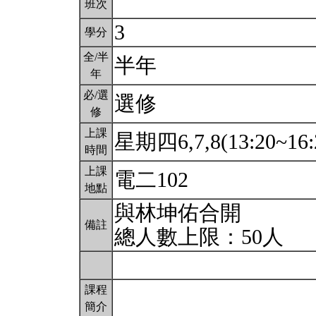
班次
3
學分
全/半
半年
年
必/選
選修
修
上課
星期四6,7,8(13:20~16:
時間
上課
電二102
地點
與林坤佑合開
備註
總人數上限：50人
課程
簡介