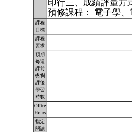
印行三、成績評量方
預修課程： 電子學
課程
目標
課程
要求
預期
每週
課前
或/與
課後
學習
時數
Office
Hours
指定
閱讀