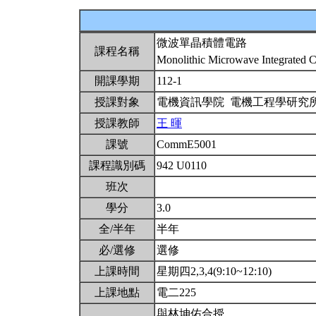
微波單晶積體電路
課程名稱
Monolithic Microwave Integrated C
開課學期
112-1
授課對象
電機資訊學院 電機工程學研究
授課教師
王 暉
課號
CommE5001
課程識別碼
942 U0110
班次
學分
3.0
全/半年
半年
必/選修
選修
上課時間
星期四2,3,4(9:10~12:10)
上課地點
電二225
與林坤佑合授