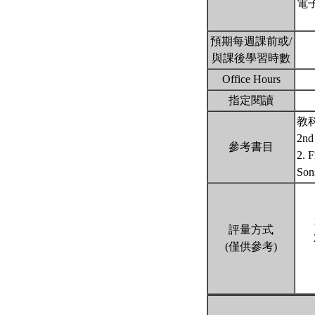
電
預期每週課前或/
與課後學習時數
Office Hours
指定閱讀
教科書
2nd 
參考書目
2. 
Son
評量方式
(僅供參考)