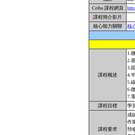
Ceiba 課程網頁
htt
課程簡介影片
核心能力關聯
核
1
2
3
課程概述
4
5
6
7
課程目標
學
成
作
課程要求
預