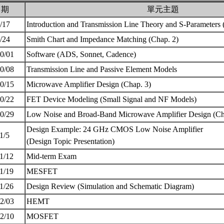
日期
單元主題
9/17
Introduction and Transmission Line Theory and S-Parameters
9/24
Smith Chart and Impedance Matching (Chap. 2)
10/01
Software (ADS, Sonnet, Cadence)
10/08
Transmission Line and Passive Element Models
10/15
Microwave Amplifier Design (Chap. 3)
10/22
FET Device Modeling (Small Signal and NF Models)
10/29
Low Noise and Broad-Band Microwave Amplifier Design (Ch
Design Example: 24 GHz CMOS Low Noise Amplifier
11/5
(Design Topic Presentation)
11/12
Mid-term Exam
11/19
MESFET
11/26
Design Review (Simulation and Schematic Diagram)
12/03
HEMT
12/10
MOSFET