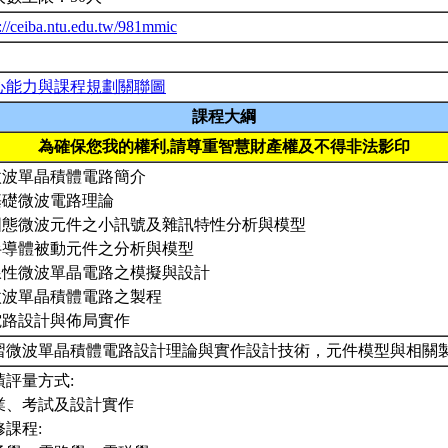
p://ceiba.ntu.edu.tw/981mmic
心能力與課程規劃關聯圖
課程大綱
為確保您我的權利,請尊重智慧財產權及不得非法影印
.微波單晶積體電路簡介
.基礎微波電路理論
.固態微波元件之小訊號及雜訊特性分析與模型
.半導體被動元件之分析與模型
.線性微波單晶電路之模擬與設計
.微波單晶積體電路之製程
.電路設計與佈局實作
習微波單晶積體電路設計理論與實作設計技術，元件模型與相關
績評量方式:
業、考試及設計實作
修課程: