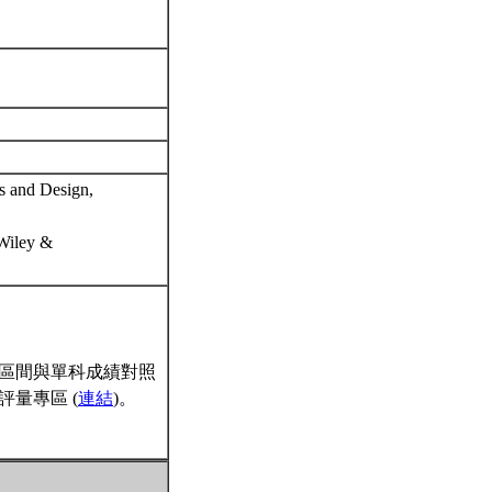
s and Design,
 Wiley &
區間與單科成績對照
量專區 (
連結
)。