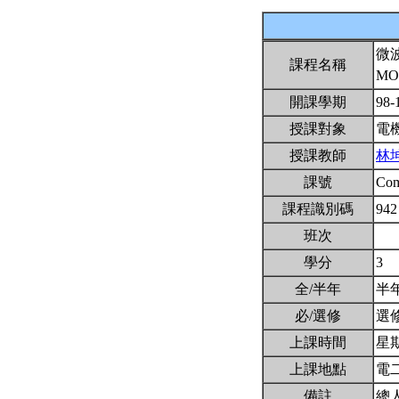
微
課程名稱
MO
開課學期
98-
授課對象
電
授課教師
林
課號
Co
課程識別碼
942
班次
學分
3
全/半年
半
必/選修
選
上課時間
星期四
上課地點
電二
備註
總