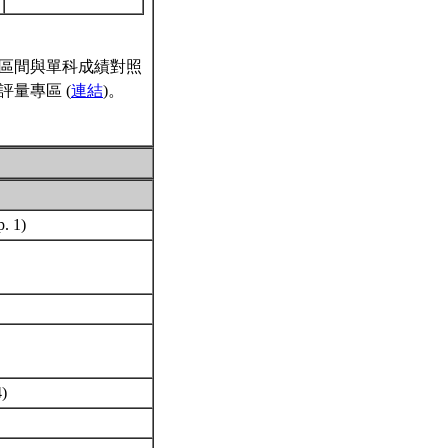
區間與單科成績對照
量專區 (
連結
)。
p. 1)
4)