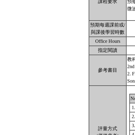
課程要求
預
微
預期每週課前或/
與課後學習時數
Office Hours
指定閱讀
教科書
2nd 
參考書目
2. 
Son
N
1
2
3
評量方式
4