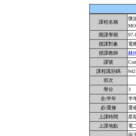
微
課程名稱
MO
開課學期
97-
授課對象
電
授課教師
林
課號
Co
課程識別碼
942
班次
學分
3
全/半年
半
必/選修
選
上課時間
星期四
上課地點
電二
與