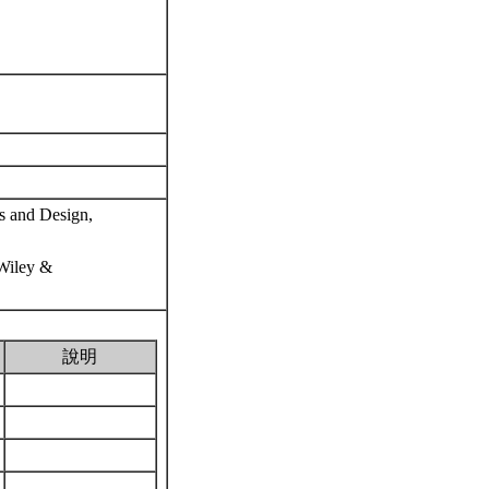
s and Design,
 Wiley &
說明