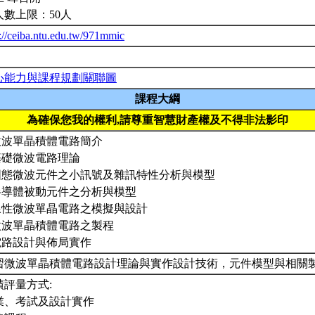
人數上限：50人
p://ceiba.ntu.edu.tw/971mmic
心能力與課程規劃關聯圖
課程大綱
為確保您我的權利,請尊重智慧財產權及不得非法影印
.微波單晶積體電路簡介
.基礎微波電路理論
.固態微波元件之小訊號及雜訊特性分析與模型
.半導體被動元件之分析與模型
.線性微波單晶電路之模擬與設計
.微波單晶積體電路之製程
.電路設計與佈局實作
習微波單晶積體電路設計理論與實作設計技術，元件模型與相關
績評量方式:
業、考試及設計實作