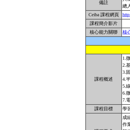
備註
總
Ceiba 課程網頁
htt
課程簡介影片
核心能力關聯
核
1
2
3
課程概述
4
5
6
7
課程目標
學
成
作