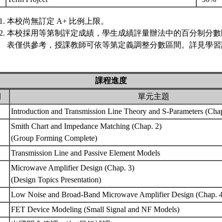
本校尚無訂定 A+ 比例上限。
本校採用等第制評定成績，學生成績評量辦法中的百分制分數
表僅供參考，授課教師可依等第定義調整分數區間。詳見學習評
課程進度
期
單元主題
Introduction and Transmission Line Theory and S-Parameters (Cha
Smith Chart and Impedance Matching (Chap. 2)
(Group Forming Complete)
Transmission Line and Passive Element Models
Microwave Amplifier Design (Chap. 3)
(Design Topics Presentation)
Low Noise and Broad-Band Microwave Amplifier Design (Chap. 
FET Device Modeling (Small Signal and NF Models)