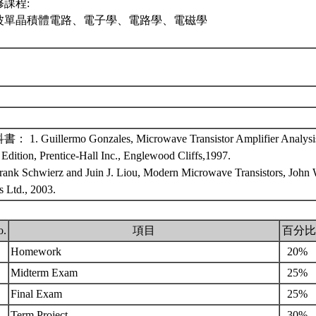
修課程:
波單晶積體電路、電子學、電路學、電磁學
： 1. Guillermo Gonzales, Microwave Transistor Amplifier Analysi
Edition, Prentice-Hall Inc., Englewood Cliffs,1997.
Frank Schwierz and Juin J. Liou, Modern Microwave Transistors, John
s Ltd., 2003.
o.
項目
百分比
.
Homework
20%
.
Midterm Exam
25%
.
Final Exam
25%
.
Term Project
30%