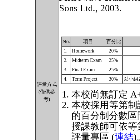
Sons Ltd., 2003.
No.
項目
百分比
1.
Homework
20%
2.
Midterm Exam
25%
3.
Final Exam
25%
4.
Term Project
30%
以小組
評量方式
(僅供參
本校尚無訂定 A
考)
本校採用等第制
的百分制分數區
授課教師可依等
評量專區 (
連結
)