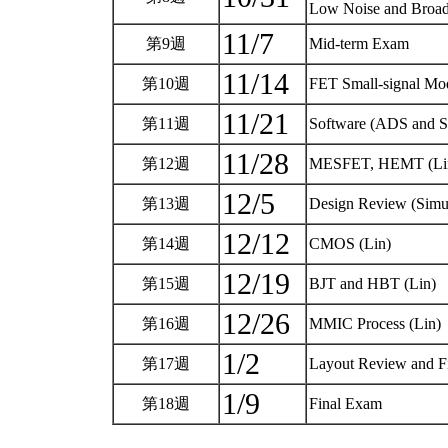
Low Noise and Broad
11/7
第9週
Mid-term Exam
11/14
第10週
FET Small-signal Mo
11/21
第11週
Software (ADS and So
11/28
第12週
MESFET, HEMT (Li
12/5
第13週
Design Review (Simu
12/12
第14週
CMOS (Lin)
12/19
第15週
BJT and HBT (Lin)
12/26
第16週
MMIC Process (Lin)
1/2
第17週
Layout Review and F
1/9
第18週
Final Exam