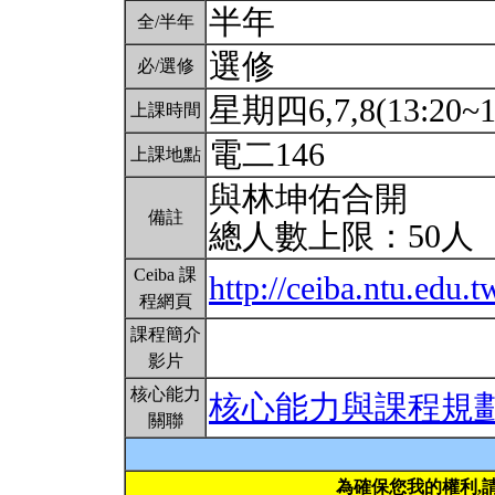
半年
全/半年
選修
必/選修
星期四6,7,8(13:20~1
上課時間
電二146
上課地點
與林坤佑合開
備註
總人數上限：50人
Ceiba 課
http://ceiba.ntu.ed
程網頁
課程簡介
影片
核心能力
核心能力與課程規
關聯
為確保您我的權利,