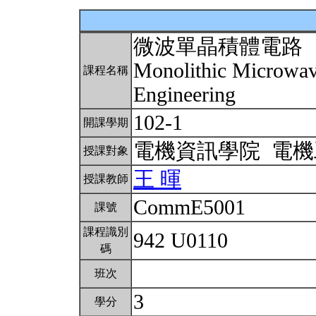
微波單晶積體電路
Monolithic Microwave
課程名稱
Engineering
102-1
開課學期
電機資訊學院 電
授課對象
王 暉
授課教師
CommE5001
課號
課程識別
942 U0110
碼
班次
3
學分