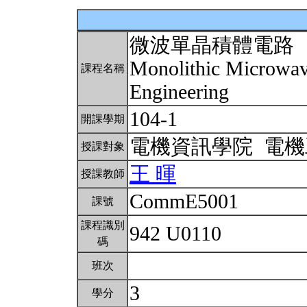
微波單晶積體電路
Monolithic Microwave
課程名稱
Engineering
104-1
開課學期
電機資訊學院 電
授課對象
王 暉
授課教師
CommE5001
課號
課程識別
942 U0110
碼
班次
3
學分