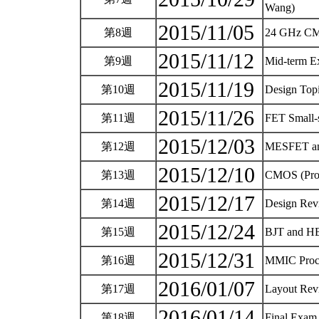
Wang)
2015/11/05
第8週
24 GHz CM
2015/11/12
第9週
Mid-term 
2015/11/19
第10週
Design Top
2015/11/26
第11週
FET Small-s
2015/12/03
第12週
MESFET an
2015/12/10
第13週
CMOS (Prof
2015/12/17
第14週
Design Re
2015/12/24
第15週
BJT and HB
2015/12/31
第16週
MMIC Proce
2016/01/07
第17週
Layout Rev
2016/01/14
第18週
Final Exa