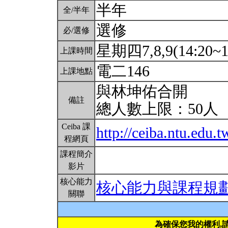
半年
全/半年
選修
必/選修
星期四7,8,9(14:20~1
上課時間
電二146
上課地點
與林坤佑合開
備註
總人數上限：50人
Ceiba 課
http://ceiba.ntu.e
程網頁
課程簡介
影片
核心能力
核心能力與課程規
關聯
為確保您我的權利,