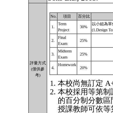
No.
項目
百分比
Term
以小組為單
1.
30%
Project
(1.Design To
Final
2.
25%
Exam
Midterm
3.
25%
Exam
評量方式
Homework
4.
20%
(僅供參
考)
本校尚無訂定 A
本校採用等第制
的百分制分數區
授課教師可依等