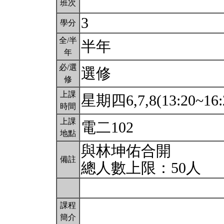
班次
3
學分
全/半
半年
年
必/選
選修
修
上課
星期四6,7,8(13:20~16:
時間
上課
電二102
地點
與林坤佑合開
備註
總人數上限：50人
課程
簡介