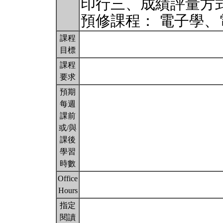
印行三、成績評量方
預修課程： 電子學
課程
目標
課程
要求
預期
每週
課前
或/與
課後
學習
時數
Office
Hours
指定
閱讀