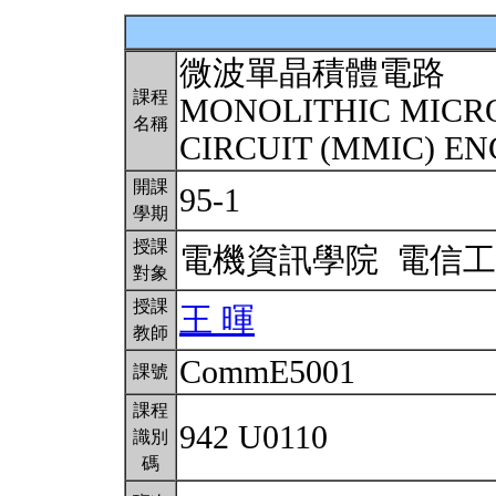
微波單晶積體電路
課程
MONOLITHIC MICR
名稱
CIRCUIT (MMIC) E
開課
95-1
學期
授課
電機資訊學院 電信
對象
授課
王 暉
教師
CommE5001
課號
課程
942 U0110
識別
碼