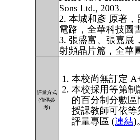
Sons Ltd., 2003.
2. 本城和彥 原著
電路，全華科技圖
3. 張盛富、張嘉
射頻晶片篇，全華
本校尚無訂定 A
本校採用等第制
評量方式
的百分制分數區
(僅供參
考)
授課教師可依等
評量專區 (
連結
)