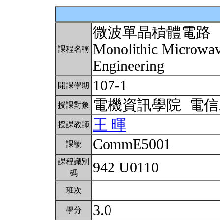
微波單晶積體電路
Monolithic Microwave
課程名稱
Engineering
107-1
開課學期
電機資訊學院 電
授課對象
王 暉
授課教師
CommE5001
課號
課程識別
942 U0110
碼
班次
3.0
學分