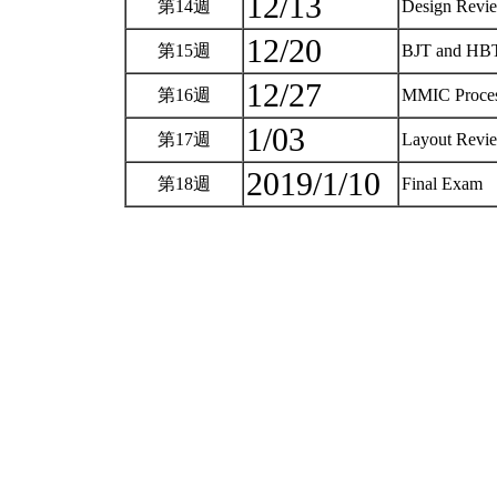
12/13
第14週
Design Rev
12/20
第15週
BJT and H
12/27
第16週
MMIC Proce
1/03
第17週
Layout Revie
2019/1/10
第18週
Final Exam