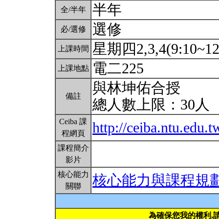
半年
全/半年
選修
必/選修
星期四2,3,4(9:10~12
上課時間
電二225
上課地點
與林坤佑合授
備註
總人數上限：30人
Ceiba 課
http://ceiba.ntu.ed
程網頁
課程簡介
影片
核心能力
核心能力與課程規
關聯
為確保您我的權利,