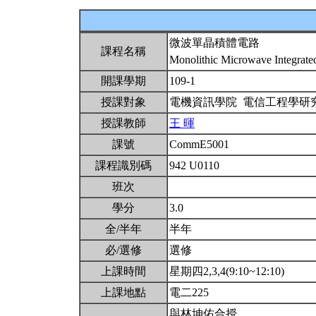
微波單晶積體電路
課程名稱
Monolithic Microwave Integrate
開課學期
109-1
授課對象
電機資訊學院 電信工程學研
授課教師
王 暉
課號
CommE5001
課程識別碼
942 U0110
班次
學分
3.0
全/半年
半年
必/選修
選修
上課時間
星期四2,3,4(9:10~12:10)
上課地點
電二225
與林坤佑合授