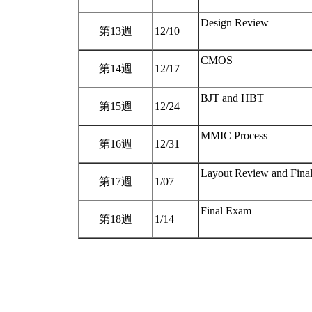
Design Review
第13週
12/10
CMOS
第14週
12/17
BJT and HBT
第15週
12/24
MMIC Process
第16週
12/31
Layout Review and Final
第17週
1/07
Final Exam
第18週
1/14