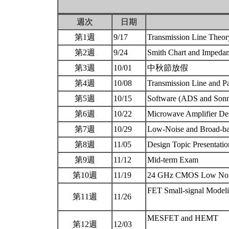
週次
日期
第1週
9/17
Transmission Line Theor
第2週
9/24
Smith Chart and Impeda
第3週
10/01
中秋節放假
第4週
10/08
Transmission Line and P
第5週
10/15
Software (ADS and Sonne
第6週
10/22
Microwave Amplifier De
第7週
10/29
Low-Noise and Broad-ba
第8週
11/05
Design Topic Presentati
第9週
11/12
Mid-term Exam
第10週
11/19
24 GHz CMOS Low Noise
FET Small-signal Modeli
第11週
11/26
MESFET and HEMT
第12週
12/03