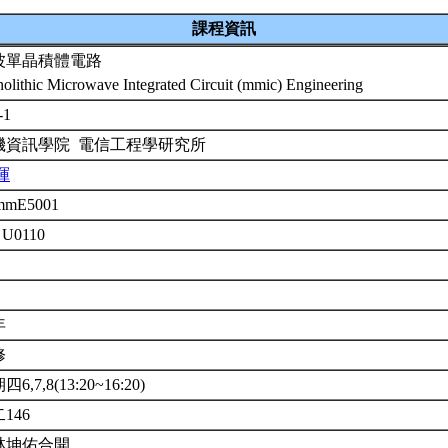
課程資訊
波單晶積體電路
olithic Microwave Integrated Circuit (mmic) Engineering
-1
機資訊學院 電信工程學研究所
暉
mmE5001
 U0110
年
修
6,7,8(13:20~16:20)
146
林坤佑合開