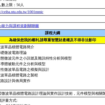
人數上限：50人
p://ceiba.ntu.edu.tw/1001mmic
心能力與課程規劃關聯圖
課程大綱
為確保您我的權利,請尊重智慧財產權及不得非法影印
.微波單晶積體電路簡介
.基礎微波電路理論
.固態微波元件之小訊號及雜訊特性分析與模型
.半導體被動元件之分析與模型
.線性微波單晶電路之模擬與設計
.微波單晶積體電路之製程
.電路設計與佈局實作
習微波單晶積體電路設計理論與實作設計技術，元件模型與相關
績評量方式: