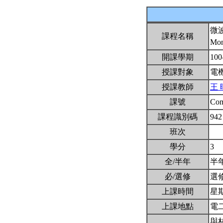
微
課程名稱
Mon
開課學期
100
授課對象
電
授課教師
王 
課號
Co
課程識別碼
942
班次
學分
3
全/半年
半
必/選修
選
上課時間
星期四
上課地點
電二
與