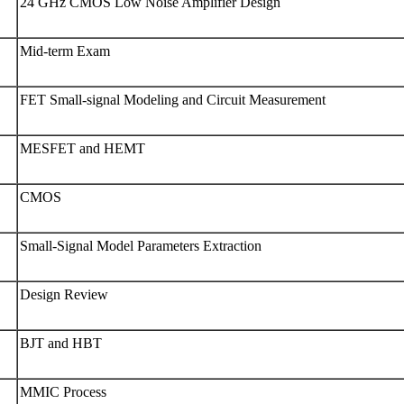
24 GHz CMOS Low Noise Amplifier Design
Mid-term Exam
FET Small-signal Modeling and Circuit Measurement
MESFET and HEMT
CMOS
Small-Signal Model Parameters Extraction
Design Review
BJT and HBT
MMIC Process