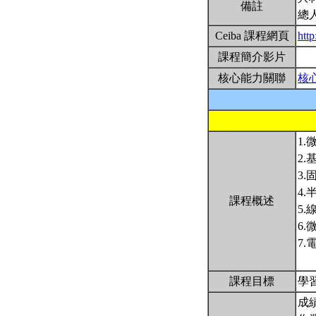
備註
總
Ceiba 課程網頁
htt
課程簡介影片
核心能力關聯
核
1
2
3
4
課程概述
5
6
7
課程目標
學
成