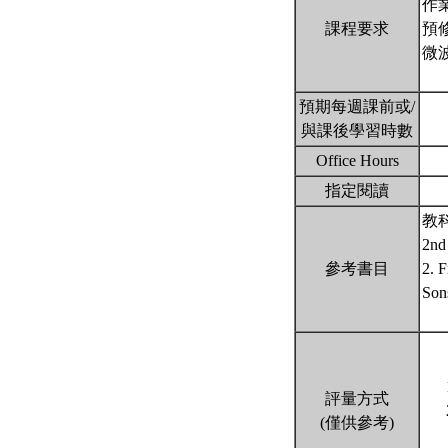
作
課程要求
預
微
預期每週課前或/
與課後學習時數
Office Hours
指定閱讀
教科書
2nd 
參考書目
2. 
Son
評量方式
(僅供參考)