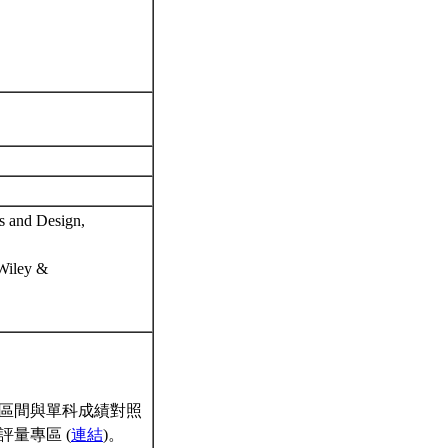
s and Design,
 Wiley &
區間與單科成績對照
量專區 (
連結
)。