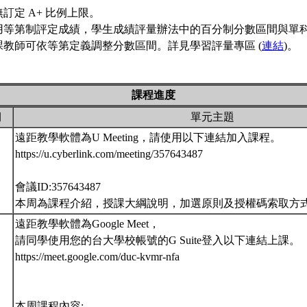
訂定 A+ 比例上限。
用等第制評定成績，學生成績評量辦法中的百分制分數區間與單
課教師可依等第定義調整分數區間。詳見學習評量專區 (
連結
)。
課程進度
期
單元主題
遠距教學軟體為U Meeting，請使用以下連結加入課程。
https://u.cyberlink.com/meeting/357643487
會議ID:357643487
本周為課程介紹，授課大綱說明，加選原則及授權碼索取方
遠距教學軟體為Google Meet，
請同學使用您的台大學校帳號的G Suite登入以下連結上課。
https://meet.google.com/duc-kvmr-nfa
本周課程內容: