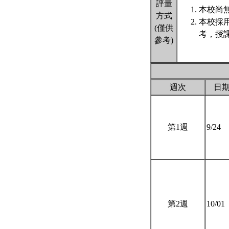
評量
本校尚無
方式
本校採
(僅供
考，授
參考)
週次
日
第1週
9/24
第2週
10/01