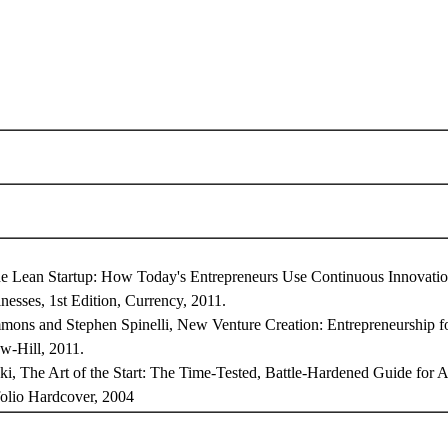
The Lean Startup: How Today's Entrepreneurs Use Continuous Innovatio
nesses, 1st Edition, Currency, 2011.
mmons and Stephen Spinelli, New Venture Creation: Entrepreneurship fo
w-Hill, 2011.
, The Art of the Start: The Time-Tested, Battle-Hardened Guide for 
folio Hardcover, 2004