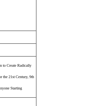
n to Create Radically
r the 21st Century, 9th
Anyone Starting