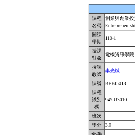
課程
創業與創業投
名稱
Entrepreneursh
開課
110-1
學期
授課
電機資訊學院
對象
授課
李光斌
教師
課號
BEBI5013
課程
識別
945 U3010
碼
班次
學分
3.0
全/半