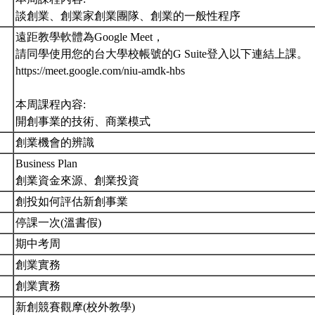
談創業、創業家創業團隊、創業的一般性程序
遠距教學軟體為Google Meet，
請同學使用您的台大學校帳號的G Suite登入以下連結上課。
https://meet.google.com/niu-amdk-hbs
本周課程內容:
開創事業的技術、商業模式
創業機會的辨識
Business Plan
創業資金來源、創業投資
創投如何評估新創事業
停課一次(溫書假)
期中考周
創業實務
創業實務
新創競賽觀摩(校外教學)