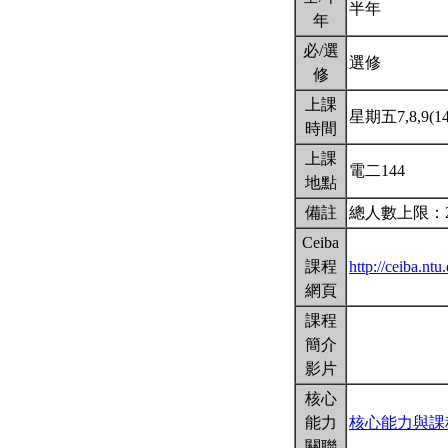
半年
年
必/選
選修
修
上課
星期五7,8,9(14
時間
上課
電二144
地點
備註
總人數上限：
Ceiba
課程
http://ceiba.n
網頁
課程
簡介
影片
核心
能力
核心能力與課
關聯