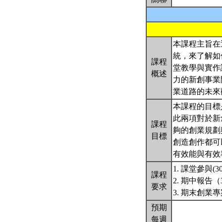
本課程主旨在
統，來了解如
課程
堂教學與實作
概述
力的新創事業
業道路的未來
本課程的目標
此兩項對於新
課程
夠的創業規劃
目標
創造創作都可
有效能與有效
1. 課堂參與(3
課程
2. 期中報告（
要求
3. 期末創業專
預期
每週