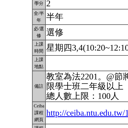
2
學分
全/半
半年
年
必/選
選修
修
上課
星期四3,4(10:20~12:1
時間
上課
地點
教室為法2201。@
限學士班二年級以上
備註
總人數上限：100人
Ceiba
http://ceiba.ntu.edu.
課程
網頁