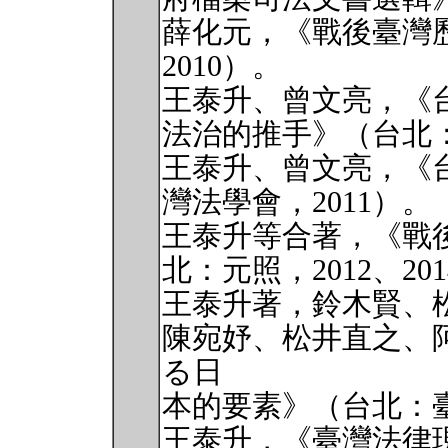
薛化元，《戰後臺灣
2010）。
王泰升、曾文亮，《
法治的推手》（台北：
王泰升、曾文亮，《
灣法學會，2011）。
王泰升等合著，《戰
北：元照，2012、20
王泰升著，鈴木賢、
陳宛妤、松井直之、
る日
本的要素》（台北：臺
王泰升，《臺灣法律