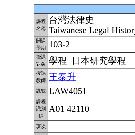
台灣法律史
課程
Taiwanese Legal Histo
名稱
開課
103-2
學期
授課
學程 日本研究學程
對象
授課
王泰升
教師
LAW4051
課號
課程
A01 42110
識別
碼
班次