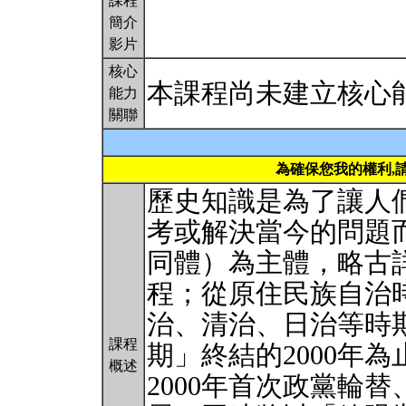
課程
簡介
影片
核心
本課程尚未建立核心
能力
關聯
為確保您我的權利,
歷史知識是為了讓人
考或解決當今的問題
同體）為主體，略古
程；從原住民族自治
治、清治、日治等時
課程
期」終結的2000年
概述
2000年首次政黨輪替