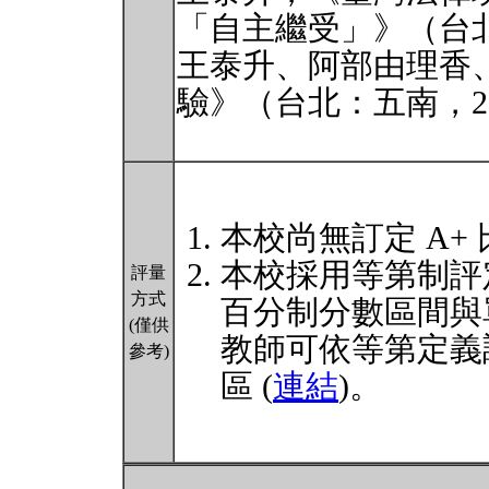
「自主繼受」》（台北
王泰升、阿部由理香
驗》（台北：五南，20
本校尚無訂定 A+
本校採用等第制評
評量
方式
百分制分數區間與
(僅供
教師可依等第定義
參考)
區 (
連結
)。