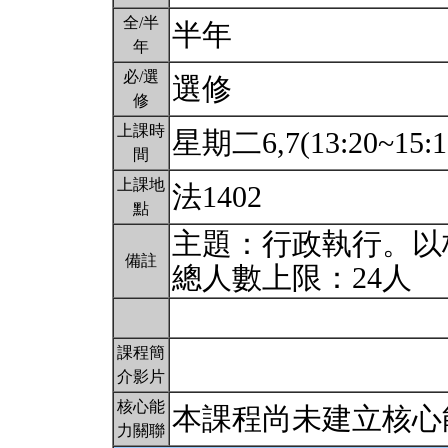
全/半
半年
年
必/選
選修
修
上課時
星期二6,7(13:20~15:1
間
上課地
法1402
點
主題：行政執行。以
備註
總人數上限：24人
課程簡
介影片
核心能
本課程尚未建立核心
力關聯