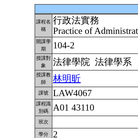
行政法實務
課程名
Practice of Administr
稱
開課學
104-2
期
授課對
法律學院 法律學系
象
授課教
林明昕
師
LAW4067
課號
課程識
A01 43110
別碼
班次
2
學分