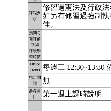
修習過憲法及行政法
課程要
如另有修習過強制執
求
佳。
預期每
週課前
或/與
課後學
習時數
Office
每週三 12:30~13:
Hours
指定閱
無
讀
參考書
第一週上課時說明
目