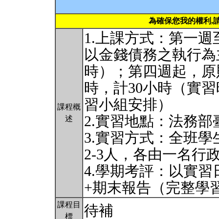
為確保您我的權利,
1.上課方式：第一
以金錢債務之執行為
時）；第四週起，原
時，計30小時（實
習小組安排）
課程概
2.實習地點：法務
述
3.實習方式：全班學
2-3人，各由一名行
4.學期考評：以實
+期末報告（完整學
課程目
待補
標