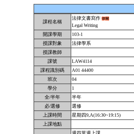
法律文書寫作
課程名稱
Legal Writing
開課學期
103-1
授課對象
法律學系
授課教師
課號
LAW4114
課程識別碼
A01 44400
班次
04
學分
1
全/半年
半年
必/選修
選修
上課時間
星期四9,A(16:30~19:15)
上課地點
週四單週上課。