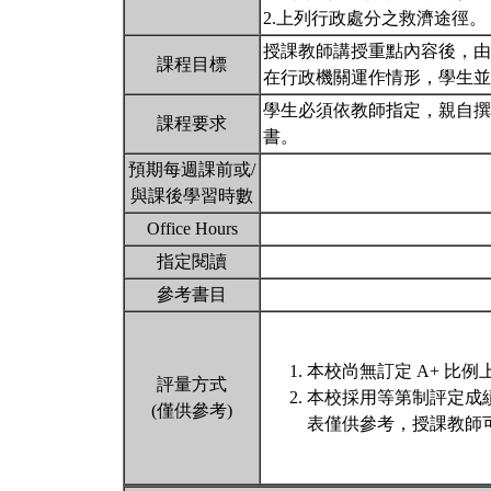
2.上列行政處分之救濟途徑。
授課教師講授重點內容後，由
課程目標
在行政機關運作情形，學生
學生必須依教師指定，親自撰
課程要求
書。
預期每週課前或/
與課後學習時數
Office Hours
指定閱讀
參考書目
本校尚無訂定 A+ 比例
評量方式
本校採用等第制評定成
(僅供參考)
表僅供參考，授課教師