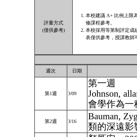
本校建議 A+ 比例上
評量方式
修課程參考。
(僅供參考)
本校採用等第制評定成
表僅供參考，授課教師
週次
日期
第一週
Johnson,
第1週
3/09
會學作為一
Bauman, 
第2週
3/16
類的深遠影