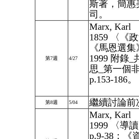
斯著，簡惠
司。
Marx, Ka
1859 〈
《馬恩選集》II
1999 附
第7週
4/27
思_第一個
p.153-186。
繼續討論前
第8週
5/04
Marx, Ka
1999 〈
p.9-38；