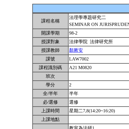
法理學專題研究二
課程名稱
SEMINAR ON JURISPRUDEN
開課學期
98-2
授課對象
法律學院 法律研究所
授課教師
顏厥安
課號
LAW7002
課程識別碼
A21 M0820
班次
學分
2
全/半年
半年
必/選修
選修
上課時間
星期二7,8(14:20~16:20)
上課地點
教室為法研1。