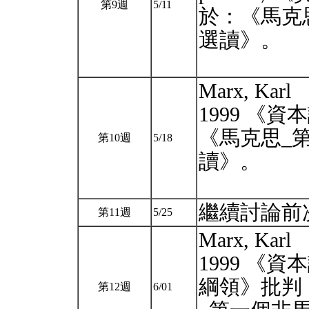
第9週
5/11
於：《馬克
選讀》。
Marx, Ka
1999 《資
《馬克思_
第10週
5/18
讀》。
繼續討論前
第11週
5/25
Marx, Ka
1999 《資
綱領》批判，
第12週
6/01