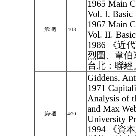
1965 Main Cu
Vol. I. Basic
1967 Main Cu
第5週
4/13
Vol. II. Basi
1986 《
烈圖、韋伯
台北：聯經
Giddens, 
1971 Capital
Analysis of 
and Max Web
第6週
4/20
University P
1994 《