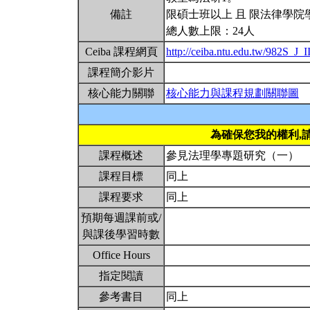
備註
限碩士班以上 且 限法律學院
總人數上限：24人
Ceiba 課程網頁
http://ceiba.ntu.edu.tw/982S_J_I
課程簡介影片
核心能力關聯
核心能力與課程規劃關聯圖
為確保您我的權利,
課程概述
參見法理學專題研究（一）
課程目標
同上
課程要求
同上
預期每週課前或/
與課後學習時數
Office Hours
指定閱讀
參考書目
同上