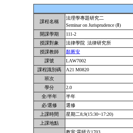
法理學專題研究二
課程名稱
Seminar on Jurisprudence (Ⅱ)
開課學期
111-2
授課對象
法律學院 法律研究所
授課教師
顏厥安
課號
LAW7002
課程識別碼
A21 M0820
班次
學分
2.0
全/半年
半年
必/選修
選修
上課時間
星期二8,9(15:30~17:20)
上課地點
教室:霖研六1703。