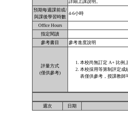
詳細上課說明。
預期每週課前或/
4-6小時
與課後學習時數
Office Hours
指定閱讀
參考書目
參考進度說明
本校尚無訂定 A+ 比例
評量方式
本校採用等第制評定成
(僅供參考)
表僅供參考，授課教師
週次
日期