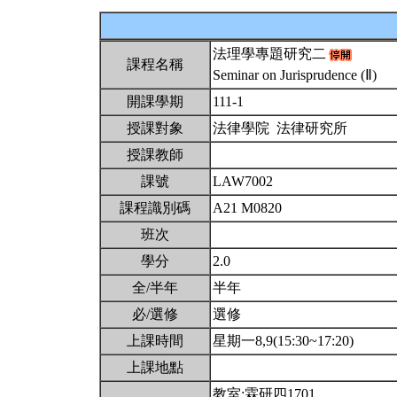
法理學專題研究二
課程名稱
Seminar on Jurisprudence (Ⅱ)
開課學期
111-1
授課對象
法律學院 法律研究所
授課教師
課號
LAW7002
課程識別碼
A21 M0820
班次
學分
2.0
全/半年
半年
必/選修
選修
上課時間
星期一8,9(15:30~17:20)
上課地點
教室:霖研四1701。