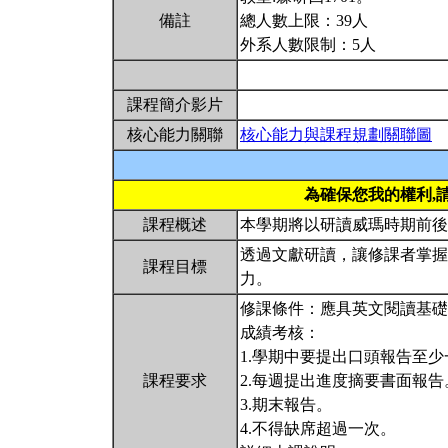
備註
總人數上限：39人
外系人數限制：5人
課程簡介影片
核心能力關聯
核心能力與課程規劃關聯圖
為確保您我的權利,
課程概述
本學期將以研讀威瑪時期前
透過文獻研讀，讓修課者掌握
課程目標
力。
修課條件：應具英文閱讀基礎
成績考核：
1.學期中要提出口頭報告至少
課程要求
2.每週提出進度摘要書面報告
3.期末報告。
4.不得缺席超過一次。