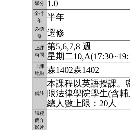
1.0
學分
全/半
半年
年
必/選
選修
修
第5,6,7,8 週
上課
星期二10,A(17:30~19:
時間
上課
霖1402霖1402
地點
本課程以英語授課。
限法律學院學生(含輔
備註
總人數上限：20人
課程
簡介
影片