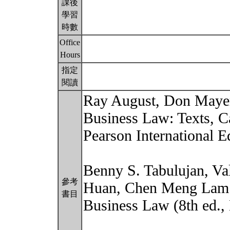
課後
學習
時數
Office
Hours
指定
閱讀
Ray August, Don Mayer 
Business Law: Texts, C
Pearson International E
Benny S. Tabulujan, Val
參考
Huan, Chen Meng Lam 
書目
Business Law (8th ed.,