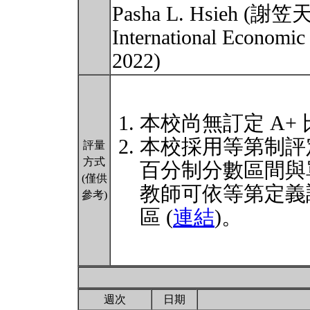
Pasha L. Hsieh (謝笠天)
International Economic
2022)
本校尚無訂定 A+
本校採用等第制評
評量
方式
百分制分數區間與
(僅供
教師可依等第定義
參考)
區 (
連結
)。
週次
日期