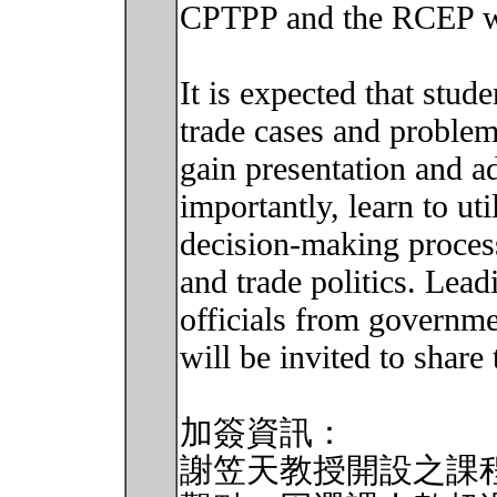
CPTPP and the RCEP wil
It is expected that stud
trade cases and problem
gain presentation and a
importantly, learn to ut
decision-making proces
and trade politics. Lea
officials from governme
will be invited to share 
加簽資訊：
謝笠天教授開設之課