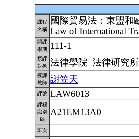
國際貿易法：東盟和
課程
Law of International 
名稱
開課
111-1
學期
授課
法律學院 法律研究
對象
授課
謝笠天
教師
LAW6013
課號
課程
A21EM13A0
識別
碼
班次