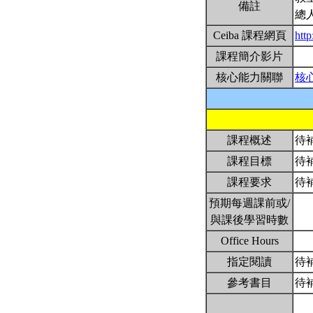
備註
總
Ceiba 課程網頁
htt
課程簡介影片
核心能力關聯
核
課程概述
待
課程目標
待
課程要求
待
預期每週課前或/
與課後學習時數
Office Hours
指定閱讀
待
參考書目
待