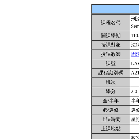
刑
課程名稱
Sem
開課學期
110
授課對象
法
授課教師
周
課號
LA
課程識別碼
A2
班次
學分
2.0
全/半年
半
必/選修
選
上課時間
星期四
上課地點
教室