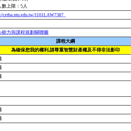
人數上限：5人
p://ceiba.ntu.edu.tw/1101LAW7387_
心能力與課程規劃關聯圖
課程大綱
為確保您我的權利,請尊重智慧財產權及不得非法影印
補
補
補
補
補