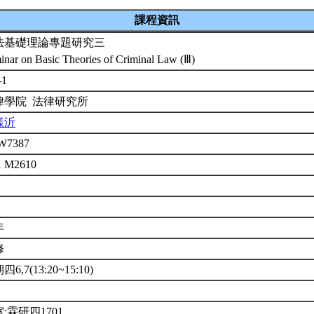
課程資訊
法基礎理論專題研究三
inar on Basic Theories of Criminal Law (Ⅲ)
-1
律學院 法律研究所
漾沂
W7387
1 M2610
年
修
6,7(13:20~15:10)
:霖研四1701。