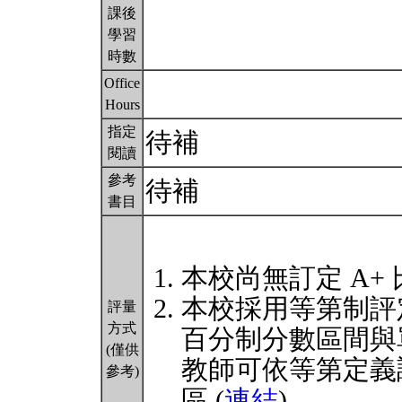
課後
學習
時數
Office
Hours
指定
待補
閱讀
參考
待補
書目
本校尚無訂定 A+
本校採用等第制評
評量
方式
百分制分數區間與
(僅供
教師可依等第定義
參考)
區 (
連結
)。