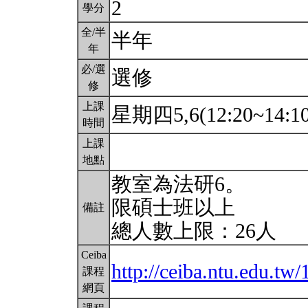
2
學分
全/半
半年
年
必/選
選修
修
上課
星期四5,6(12:20~14:1
時間
上課
地點
教室為法研6。
限碩士班以上
備註
總人數上限：26人
Ceiba
http://ceiba.ntu.edu.
課程
網頁