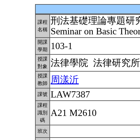
刑法基礎理論專題研
課程
Seminar on Basic Theo
名稱
開課
103-1
學期
授課
法律學院 法律研究
對象
授課
周漾沂
教師
LAW7387
課號
課程
A21 M2610
識別
碼
班次