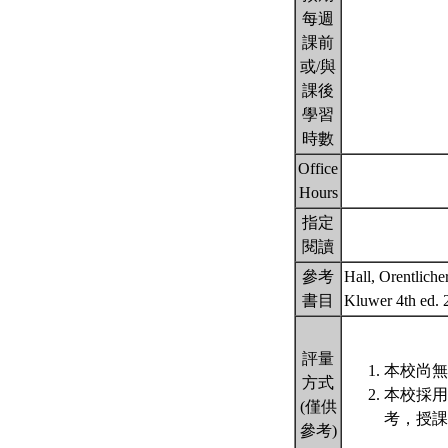
每週
課前
或/與
課後
學習
時數
Office
Hours
指定
閱讀
參考
Hall, Orentliche
書目
Kluwer 4th ed.
評量
本校尚無
方式
本校採用
(僅供
考，授課
參考)