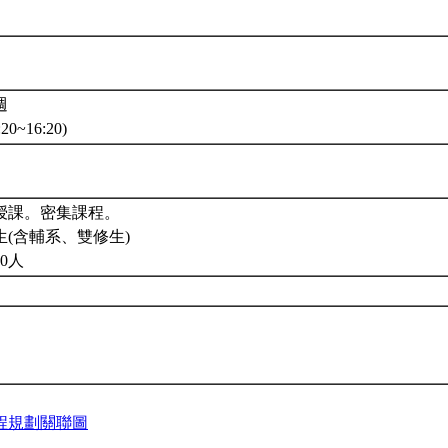
 週
20~16:20)
授課。密集課程。
(含輔系、雙修生)
0人
程規劃關聯圖