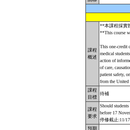
**本課程採
**This course wi
This one-credit 
課程
medical students
概述
action of inform
of care, causati
patient safety, 
from the United
課程
待補
目標
Should students
課程
before 17 Nove
要求
停修截止:11/1
預期