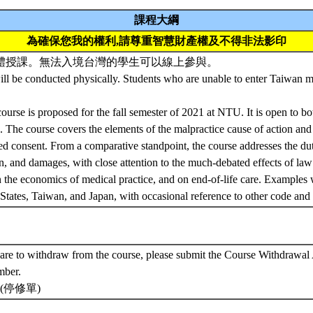
課程大綱
為確保您我的權利,請尊重智慧財產權及不得非法影印
實體授課。無法入境台灣的學生可以線上參與。
ll be conducted physically. Students who are unable to enter Taiwan may
course is proposed for the fall semester of 2021 at NTU. It is open to b
. The course covers the elements of the malpractice cause of action and
ed consent. From a comparative standpoint, the course addresses the dut
on, and damages, with close attention to the much-debated effects of la
on the economics of medical practice, and on end-of-life care. Examples 
 States, Taiwan, and Japan, with occasional reference to other code a
 are to withdraw from the course, please submit the Course Withdrawal
mber.
7(停修單)