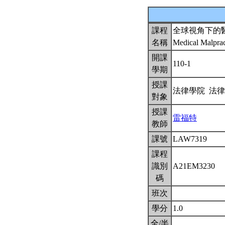
課程
全球視角下的
名稱
Medical Malprac
開課
110-1
學期
授課
法律學院 法
對象
授課
雷福特
教師
課號
LAW7319
課程
識別
A21EM3230
碼
班次
學分
1.0
全/半