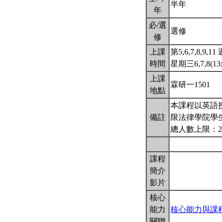
半年
年
必/選
選修
修
上課
第5,6,7,8,9,11
時間
星期三6,7,8(13:
上課
霖研一1501
地點
本課程以英語
備註
限法律學院學生
總人數上限：2
課程
簡介
影片
核心
能力
核心能力與課
關聯