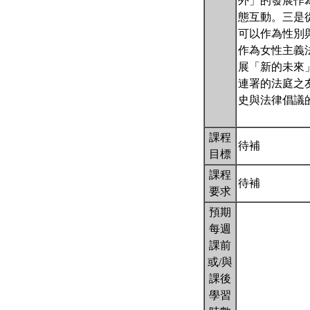
外」的發展作
態互動。三是從女
可以作為性別
作為女性主義
展「新的未來」
連署的法庭之
史與法律倡議
課程
待補
目標
課程
待補
要求
預期
每週
課前
或/與
課後
學習