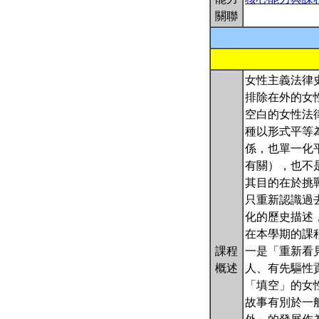
關聯
女性主義法律
排除在外的女
空白的女性法
種以形式平等
係，也單一化
有關），也不
其目的在於挑
只重新認識過
化的歷史描述
在本學期的課
課程
一是「重新看
概述
人、有先驅性
「填空」的女
故事有別於一