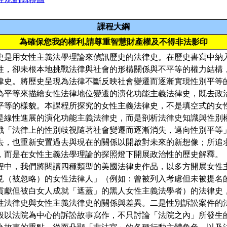
課程大綱
為確保您我的權利,請尊重智慧財產權及不得非法影印
史是用女性主義法學理論來偵訊歷史的法律史。在歷史書寫中納
性，卻未根本地挑戰法律與社會的形構關係與不平等的權力結構
律史。將歷史呈現為法律不斷反映社會變遷而逐漸實現性別平等
為平等來描繪女性法律地位變遷的演化功能主義法律史，既去政
平等的樣貌。本課程所探究的女性主義法律史，不是填空式的女
是線性進展的演化功能主義法律史，而是剖析法律史知識與性別
戰「法律上的性別歧視隨著社會變遷而逐漸消失，邁向性別平等
去，也重新安置過去與現在的關係以開啟對未來的新想像；所追
，而是在女性主義法學理論的探照燈下開展政治性的歷史解釋。
程中，我們將閱讀四種類型的美國法律史作品，以多方開展女性
見（被忽略）的女性法律人」（例如：曾被列入考慮但未被提名
貢獻但被白女人成就「遮蓋」的黑人女性主義法學者）的法律史
性法律史與女性主義法律史的關係與差異。二是性別訴訟案件的
般以法院為中心的訴訟故事寫作，不只討論「法院之內」所發生