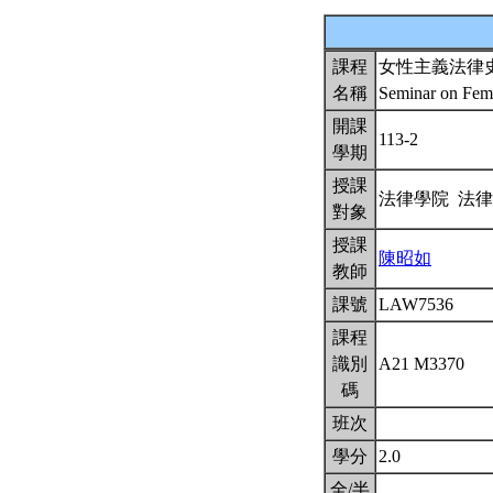
課程
女性主義法律
名稱
Seminar on Femi
開課
113-2
學期
授課
法律學院 法
對象
授課
陳昭如
教師
課號
LAW7536
課程
識別
A21 M3370
碼
班次
學分
2.0
全/半