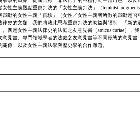
為故事的重點，從而凸顯「非法官」的各種行動主體角色，以及
性主義觀點重寫判決的「女性主義判決」（feminist judgme
與裁斷的女性主義「實驗」（女性／女性主義者所做的裁斷是否
法律史的文類，我們將藉此思考重寫判決的助益與限制：「新的
。四是女性主義法律史的法庭之友意見書（amicus curiae）
友意見書、專門領域學者的法庭之友意見書等不同形態的意見書
的關係，以及女性主義法學與歷史學的合作難題。