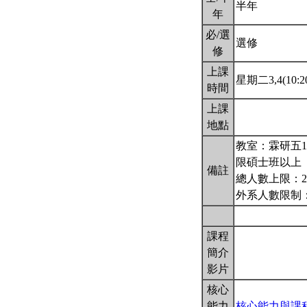
半年
年
必/選
選修
修
上課
星期二3,4(10:20
時間
上課
地點
教室：霖研五1
限碩士班以上
備註
總人數上限：2
外系人數限制
課程
簡介
影片
核心
能力
核心能力與課