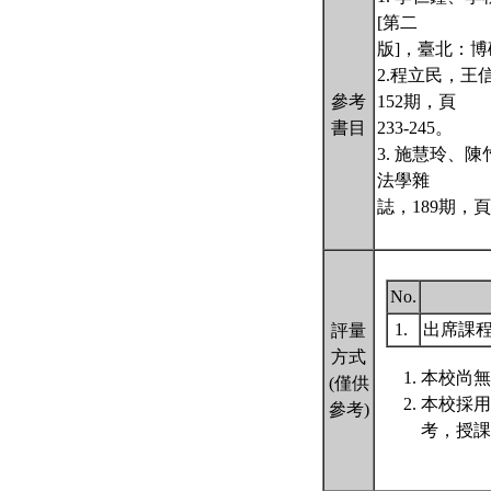
[第二
版]，臺北：博
2.程立民，
參考
152期，頁
書目
233-245。
3. 施慧玲、
法學雜
誌，189期，頁2
No.
1.
出席課
評量
方式
本校尚無
(僅供
本校採用
參考)
考，授課