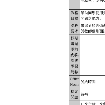
等差異，以明
課程
幫助同學使用
目標
問題之能力。
課程
修習者須具備
要求
與教師個別面
預期
每週
課前
或/與
課後
學習
時數
Office
另約時間
Hours
指定
待補
閱讀
1. 李仁鐘、