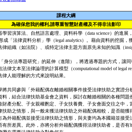
課程大綱
為確保您我的權利,請尊重智慧財產權及不得非法影印
學習演算法、自然語言處理、資料科學（data science）的進
成「法律資料分析」學（legal analytics）。藉由資料的挖
律組織（如法院）、或特定法律主題方面原先未知的知識（insig
7-1「身分法專題研究」的延伸（進階），將透過專題的方式，讓
文本至法律論理的計算模型（computational model of legal r
法律人能理解的方式來說明結果。
學將共同參與「外籍配偶在離婚相關事件接受法律扶助之實證分
資料，結合法律扶助基金會之資料，探討在離婚相關的各種問題
餘財產分配、子女親權酌定、子女扶養費、子女會面交往之中，
律扶助之情形，與一般未獲法律扶助之外籍配偶相較，是否能獲
方為外籍配偶並接受法律扶助之情形，與夫妻均為本國籍並接受
否有所差異。此外，亦將分析外籍配偶獲得法律扶助者，是否有