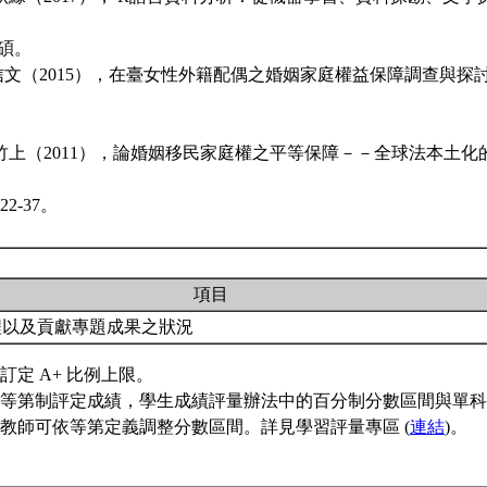
碩。
王信文（2015），在臺女性外籍配偶之婚姻家庭權益保障調查與探
陳竹上（2011），論婚姻移民家庭權之平等保障－－全球法本土
2-37。
項目
程以及貢獻專題成果之狀況
訂定 A+ 比例上限。
等第制評定成績，學生成績評量辦法中的百分制分數區間與單科
教師可依等第定義調整分數區間。詳見學習評量專區 (
連結
)。