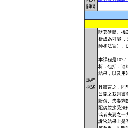
關聯
隨著硬體、機器
析成為可能 ，形
師和法官）、法
本課程是10
析，包括：連結法律
結果，以及用
課程
概述
具體言之，同
公開之裁判書
賠償、夫妻剩
配偶並接受法
或者夫妻之一
訴訟結果上是