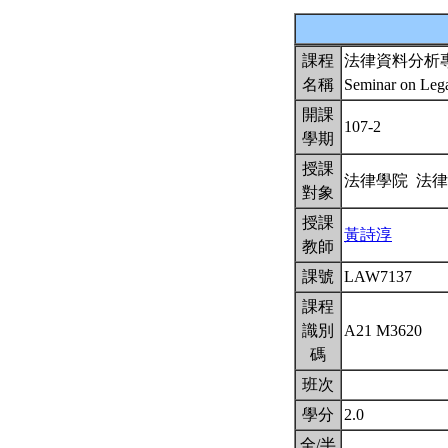
課程
法律資料分析
名稱
Seminar on Lega
開課
107-2
學期
授課
法律學院 法
對象
授課
黃詩淳
教師
課號
LAW7137
課程
識別
A21 M3620
碼
班次
學分
2.0
全/半