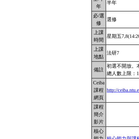
半年
年
必/選
選修
修
上課
星期五7,8(14:20
時間
上課
法研7
地點
初選不開放。
備註
總人數上限：1
Ceiba
課程
http://ceiba.n
網頁
課程
簡介
影片
核心
能力
核心能力與課