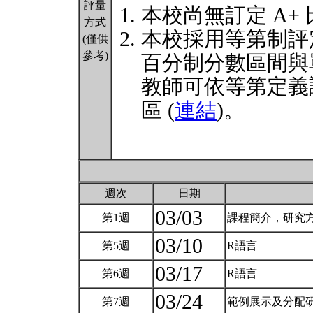
評量
本校尚無訂定 A+
方式
本校採用等第制評
(僅供
參考)
百分制分數區間與
教師可依等第定義
區 (
連結
)。
週次
日期
03/03
第1週
課程簡介，研究
03/10
第5週
R語言
03/17
第6週
R語言
03/24
第7週
範例展示及分配