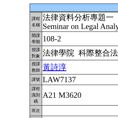
法律資料分析專題一
課程
Seminar on Legal Analy
名稱
開課
108-2
學期
授課
法律學院 科際整合
對象
授課
黃詩淳
教師
LAW7137
課號
課程
A21 M3620
識別
碼
班次