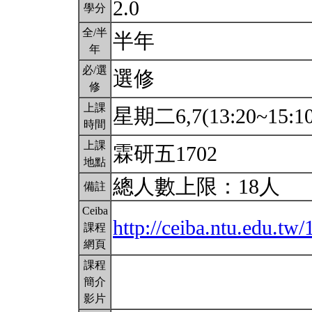
2.0
學分
全/半
半年
年
必/選
選修
修
上課
星期二6,7(13:20~15:1
時間
上課
霖研五1702
地點
總人數上限：18人
備註
Ceiba
http://ceiba.ntu.edu.t
課程
網頁
課程
簡介
影片