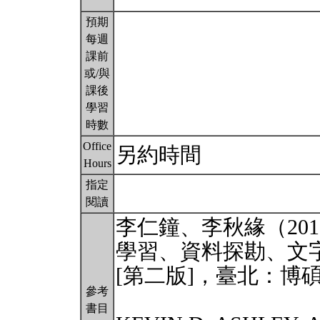
預期
每週
課前
或/與
課後
學習
時數
Office
另約時間
Hours
指定
閱讀
李仁鐘、李秋緣（20
學習、資料探勘、文
[第二版]，臺北：博
參考
書目