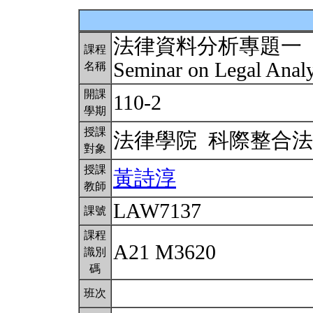
法律資料分析專題一
課程
Seminar on Legal Analy
名稱
開課
110-2
學期
授課
法律學院 科際整合
對象
授課
黃詩淳
教師
LAW7137
課號
課程
A21 M3620
識別
碼
班次