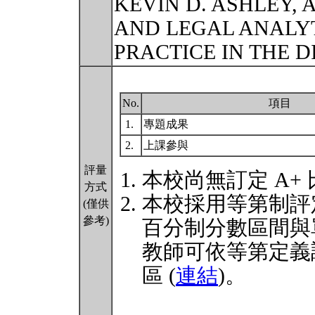
KEVIN D. ASHLEY, 
AND LEGAL ANALYT
PRACTICE IN THE DI
No.
項目
1.
專題成果
2.
上課參與
評量
本校尚無訂定 A+
方式
本校採用等第制評
(僅供
參考)
百分制分數區間與
教師可依等第定義
區 (
連結
)。