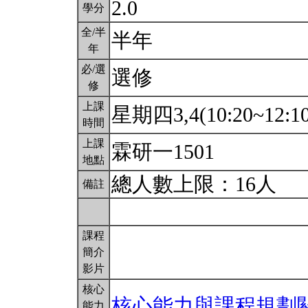
2.0
學分
全/半
半年
年
必/選
選修
修
上課
星期四3,4(10:20~12:1
時間
上課
霖研一1501
地點
總人數上限：16人
備註
課程
簡介
影片
核心
核心能力與課程規劃
能力