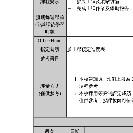
課程要求
二、參與上課及網站討論
三、完成上課作業及學期報告
預期每週課前
或/與課後學習
時數
Office Hours
指定閱讀
參上課預定進度表
參考書目
本校建議 A+ 比例上限
評量方式
課程參考。
(僅供參考)
本校採用等第制評定成績
僅供參考，授課教師可依
週次
日期