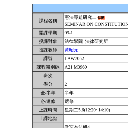
憲法專題研究二
課程名稱
SEMINAR ON CONSTITUTIONA
開課學期
99-1
授課對象
法律學院 法律研究所
授課教師
黃昭元
課號
LAW7052
課程識別碼
A21 M3960
班次
學分
2
全/半年
半年
必/選修
選修
上課時間
星期二5,6(12:20~14:10)
上課地點
教室為法研4。