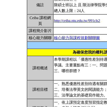
備註
限碩士班以上 且 限法律學院學
總人數上限：24人
Ceiba 課程網
http://ceiba.ntu.edu.tw/991cls2
頁
課程簡介影片
核心能力關聯
核心能力與課程規劃關聯圖
為確保您我的權利,
本學期課程以「優惠性差別待
爭議。主要重點有三：一、問
課程概述
三、哪些群體？
一、熟悉優惠性差別待遇有關
課程目標
二、培養法學英文的閱讀能力
三、法學論文的基礎寫作能力
一、依上課預定進度預習指定