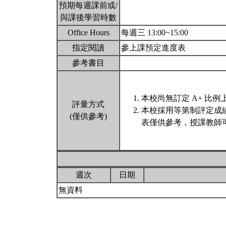
預期每週課前或/
與課後學習時數
Office Hours
每週三 13:00~15:00
指定閱讀
參上課預定進度表
參考書目
本校尚無訂定 A+ 比例
評量方式
本校採用等第制評定成
(僅供參考)
表僅供參考，授課教師
週次
日期
無資料