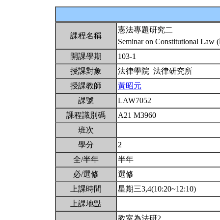
憲法專題研究二
課程名稱
Seminar on Constitutional Law 
開課學期
103-1
授課對象
法律學院 法律研究所
授課教師
黃昭元
課號
LAW7052
課程識別碼
A21 M3960
班次
學分
2
全/半年
半年
必/選修
選修
上課時間
星期三3,4(10:20~12:10)
上課地點
教室為法研2。