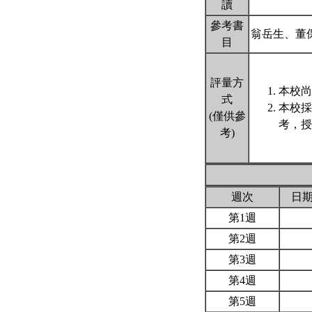
讀
參考書
翁岳生、董
目
評量方
本校尚
式
本校採
(僅供參
考，授
考)
週次
日
第1週
第2週
第3週
第4週
第5週