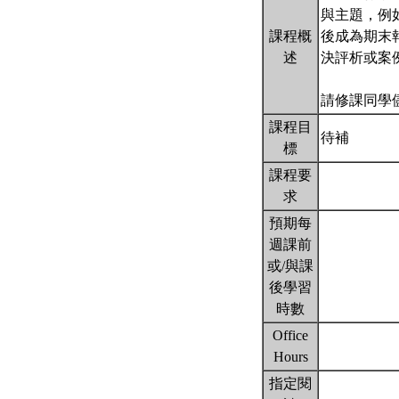
與主題，例
課程概
後成為期末
述
決評析或案
請修課同學
課程目
待補
標
課程要
求
預期每
週課前
或/與課
後學習
時數
Office
Hours
指定閱