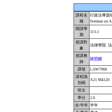
課程名
行政法專題
稱
Seminar on A
開課學
113-1
期
授課對
法律學院 
象
授課教
林明鏘
師
課號
LAW7066
課程識
A21 M4120
別碼
班次
學分
2.0
全/半年
半年