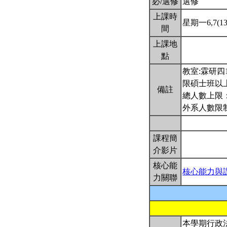
必/選修
選修
上課時
星期一6,7(13:
間
上課地
點
教室:霖研四1
限碩士班以
備註
總人數上限：
外系人數限
課程簡
介影片
核心能
核心能力與
力關聯
本學期行政