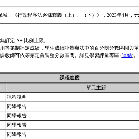
保城，《行政程序法逐條釋義（上）、（下）》，2023年4月，
無訂定 A+ 比例上限。
用等第制評定成績，學生成績評量辦法中的百分制分數區間與單
課教師可依等第定義調整分數區間。詳見學習評量專區 (
連結
)。
課程進度
期
單元主題
課程說明
同學報告
同學報告
同學報告
同學報告