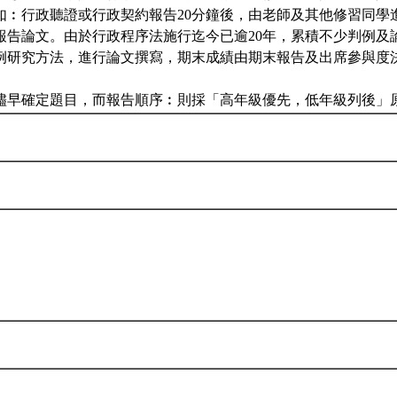
如︰行政聽證或行政契約報告20分鐘後，由老師及其他修習同學
報告論文。由於行政程序法施行迄今已逾20年，累積不少判例及
例研究方法，進行論文撰寫，期末成績由期末報告及出席參與度
儘早確定題目，而報告順序︰則採「高年級優先，低年級列後」