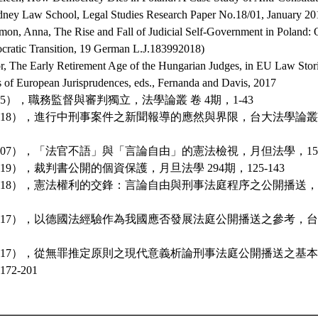
dney Law School, Legal Studies Research Paper No.18/01, January 20
imon, Anna, The Rise and Fall of Judicial Self-Government in Poland: 
ratic Transition, 19 German L.J.183992018)
r, The Early Retirement Age of the Hungarian Judges, in EU Law Stori
es of European Jurisprudences, eds., Fernanda and Davis, 2017
015），職務監督與審判獨立，法學論叢 卷 4期，1-43
（2018），進行中刑事案件之新聞報導的應然與界限，台大法學論叢，4
2007），「法官不語」與「言論自由」的憲法檢視，月但法學，156期1
2019），裁判書公開的個資保護，月旦法學 294期，125-143
（2018），憲法權利的交鋒：言論自由與刑事法庭程序之公開播送
（2017），以德國法經驗作為我國應否發展法庭公開播送之參考，台
（2017），從無罪推定原則之現代意義析論刑事法庭公開播送之基
72-201