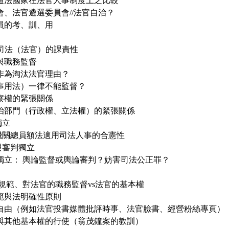
普通法國家在法官人事制度上之比較
審會、法官遴選委員會//法官自治？
人員的考、訓、用
vs司法（法官）的課責性
鑑與職務監督
作為淘汰法官理由？
事用法）一律不能監督？
監察權的緊張關係
政治部門（行政權、立法權）的緊張關係
獨立
政府機關總員額法適用司法人事的合憲性
則與審判獨立
判獨立： 輿論監督或輿論審判？妨害司法公正罪？
理規範、對法官的職務監督vs法官的基本權
規範與法明確性原則
言論自由（例如法官投書媒體批評時事、法官臉書、經營粉絲專頁）
交與其他基本權的行使（翁茂鐘案的教訓）