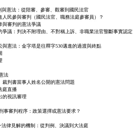
審判與憲法：從陪審、參審、觀審到國民法官
要引進人民參與審判（國民法官、職務法庭參審員）？
官參與審判的憲法爭議
可能的爭議：判決不附理由、不對稱上訴、非職業法官壟斷事實認定
訴訟與憲法：金字塔是往釋字530邁進的過渡與終點
圍
理
與憲法
開、裁判書當事人姓名公開的憲法問題
與法庭直播
逼出的視訊審理
參與刑事審判程序：政策選擇或憲法要求？
統一法律見解的機制：從判例、決議到大法庭