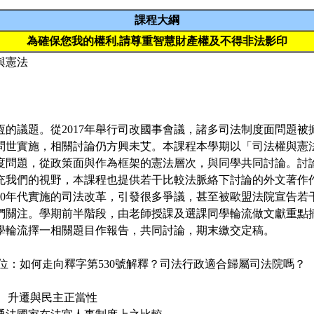
課程大綱
為確保您我的權利,請尊重智慧財產權及不得非法影印
與憲法
恆的議題。從2017年舉行司改國事會議，諸多司法制度面問題被
問世實施，相關討論仍方興未艾。本課程本學期以「司法權與憲
度問題，從政策面與作為框架的憲法層次，與同學共同討論。討
充我們的視野，本課程也提供若干比較法脈絡下討論的外文著作
010年代實施的司法改革，引發很多爭議，甚至被歐盟法院宣告若
們關注。學期前半階段，由老師授課及選課同學輪流做文獻重點
學輪流擇一相關題目作報告，共同討論，期末繳交定稿。
定位：如何走向釋字第530號解釋？司法行政適合歸屬司法院嗎？
任、升遷與民主正當性