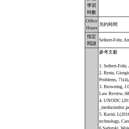
學習
時數
Office
另約時間
Hours
指定
Seibert-Fohr, An
閱讀
參考文獻
1. Seibert-Fohr,
2. Resta, Giorg
Problems, 71(4)
3. Browning, J.
Law Review, 68
4. UNODC (2018)
_media/undoc.p
5. Ravid, I.(201
technology, Car
6.Sadurski, Woj