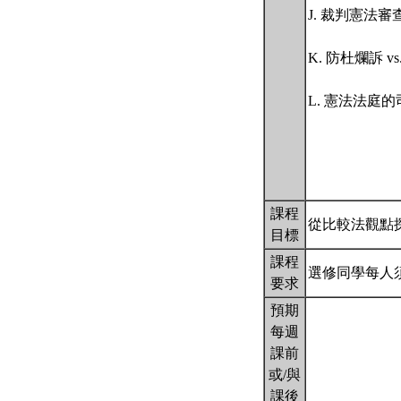
J. 裁判憲法審
K. 防杜爛訴 v
L. 憲法法庭
課程
從比較法觀點
目標
課程
選修同學每人
要求
預期
每週
課前
或/與
課後