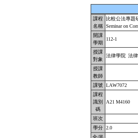
課程
比較公法專題
名稱
Seminar on Com
開課
112-1
學期
授課
法律學院 法
對象
授課
教師
課號
LAW7072
課程
識別
A21 M4160
碼
班次
學分
2.0
全/半