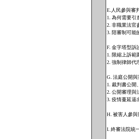
E.人民參與
1. 為何需
2. 非職業法
3. 陪審制
F. 金字塔型
1. 限縮上訴範
2. 強制律師代
G. 法庭公開
1. 裁判書公
2. 公開審理
3. 疫情蔓延
H. 被害人
I. 終審法院