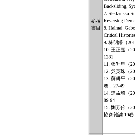
Backsliding, Sy
7. Sledzinska-S
參考
Reversing Democ
書目
8. Halmai, Gabo
Critical Histori
9. 林明鏘（2
10. 王正嘉
1281
11. 張升星（
12. 吳英珠（
13. 蘇凱平
卷，27-49
14. 連孟琦
89-94
15. 劉芳伶
協會雜誌 19卷 1