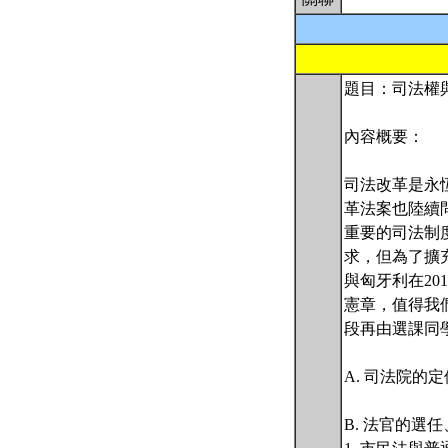
題目：司法權
內容概要：
司法改革是永
革法案也陸續
重要的司法制
求，但為了擴
與匈牙利在2
憲章，值得我
段再由選課同
A. 司法院的
B. 法官的選