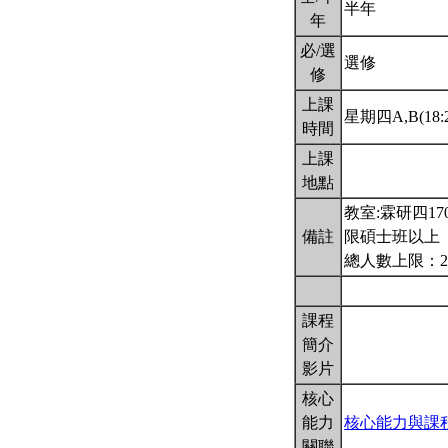
半年
年
必/選
選修
修
上課
星期四A,B(18:2
時間
上課
地點
教室:霖研四17
備註
限碩士班以上
總人數上限：2
課程
簡介
影片
核心
能力
核心能力與課
關聯