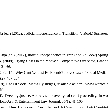
ja (ed.) (2012), Judicial Independence in Transition, (e Book) Springer
 Anja (ed.) (2012), Judicial Independence in Transition, (e Book) Spring
io, (2008), Trying Cases in the Media: a Comparative Overview, Law 
, 31-66.
G. (2014), Why Cant We Just Be Friends? Judges Use of Social Media,
(2), 487-534
, Use Of Social Media By Judges, Available at: http://www.wenice.coe
df
6). Tweeting#justice: Audio-visual coverage of court proceedings in wor
dozo Arts & Entertainment Law Journal, 35(1), 41-106
ciech, How Democracy Dies in Poland: A Case Study of Anti-Constituti