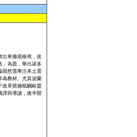
掀出來徹底檢視，改
法」為題，舉出諸多
論固然需專注本土需
作為教材。尤其波蘭
干改革措施牴觸歐盟
摘譯與導讀，後半階