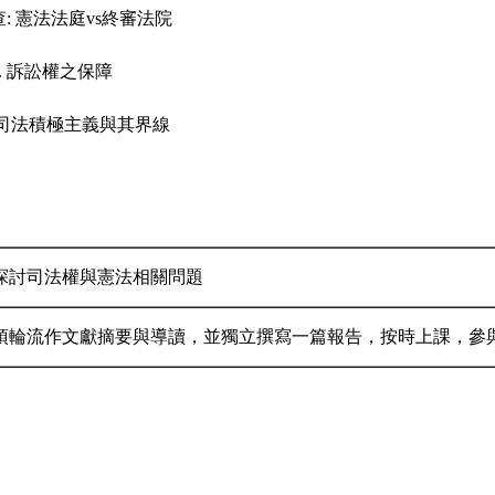
查: 憲法法庭vs終審法院
s. 訴訟權之保障
的司法積極主義與其界線
探討司法權與憲法相關問題
須輪流作文獻摘要與導讀，並獨立撰寫一篇報告，按時上課，參