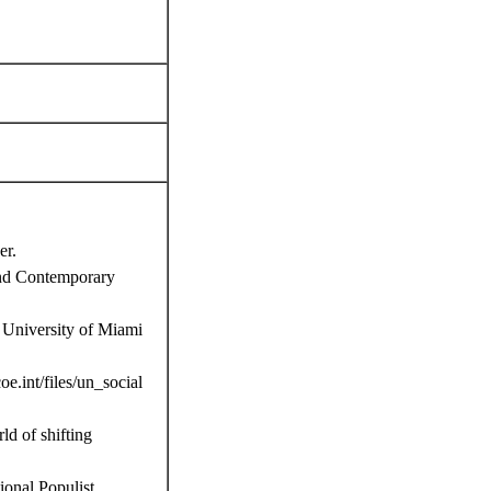
.
er.
and Contemporary
 University of Miami
.int/files/un_social
ld of shifting
onal Populist