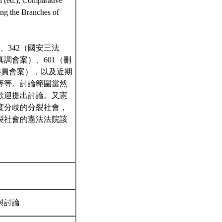
), Comparative
ong the Branches of
、342（國安三法
真調會案）、601（刪
議委員會案），以及近期
）等等。討論範圍當然
歡迎提出討論。又憲
度分歧的分裂社會，
裂社會的憲法法院該
與討論