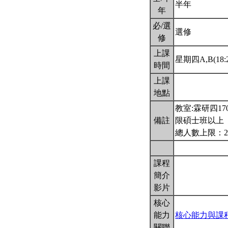
半年
年
必/選
選修
修
上課
星期四A,B(18:2
時間
上課
地點
教室:霖研四17
備註
限碩士班以上
總人數上限：2
課程
簡介
影片
核心
能力
核心能力與課
關聯