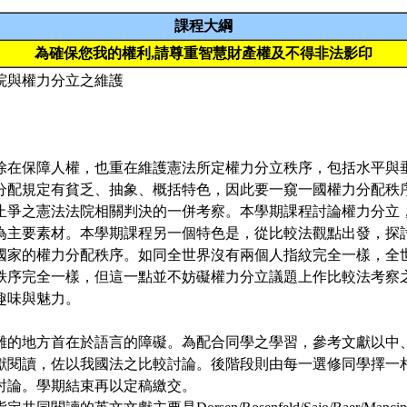
課程大綱
為確保您我的權利,請尊重智慧財產權及不得非法影印
院與權力分立之維護
除在保障人權，也重在維護憲法所定權力分立秩序，包括水平與
分配規定有貧乏、抽象、概括特色，因此要一窺一國權力分配秩
止爭之憲法法院相關判決的一併考察。本學期課程討論權力分立
為主要素材。本學期課程另一個特色是，從比較法觀點出發，探
國家的權力分配秩序。如同全世界沒有兩個人指紋完全一樣，全
秩序完全一樣，但這一點並不妨礙權力分立議題上作比較法考察
趣味與魅力。
難的地方首在於語言的障礙。為配合同學之學習，參考文獻以中
獻閱讀，佐以我國法之比較討論。後階段則由每一選修同學擇一
討論。學期結束再以定稿繳交。