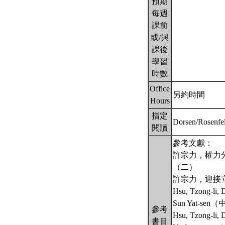
預期
每週
課前
或/與
課後
學習
時數
Office
另約時間
Hours
指定
Dorsen/Rosenfel
閱讀
參考文獻：
許宗力，權力
（二）
許宗力，迎接立
Hsu, Tzong-li, 
Sun Yat
參考
Hsu, Tzong-li, 
書目