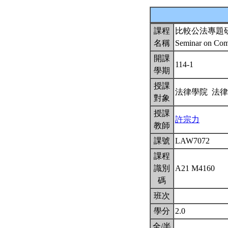
課程
比較公法專題
名稱
Seminar on Com
開課
114-1
學期
授課
法律學院 法
對象
授課
許宗力
教師
課號
LAW7072
課程
識別
A21 M4160
碼
班次
學分
2.0
全/半