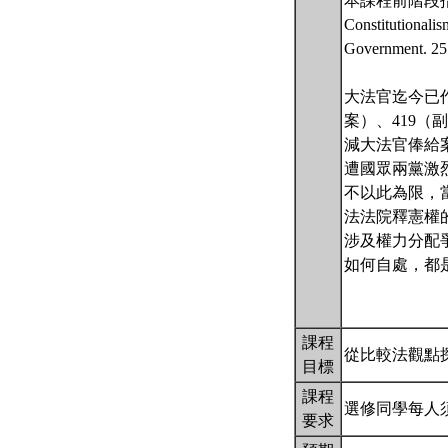
本課程前階段指定共同閱
Constitutionalis
Governmen
大法官迄今已
案）、419（
減大法官俸給案
遭國眾兩黨激烈
不以此為限，
法法院釋憲權
涉及權力分配
如何自處，都
課程
從比較法觀點
目標
課程
選修同學每人
要求