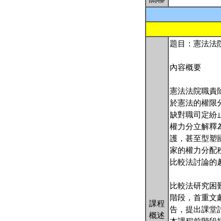
題目：憲法法
內容概要
憲法法院職責
於憲法的權限
缺對職司定紛
權力分立解釋
護，甚至型塑
家的權力分配
比較法討論的
比較法研究困
階段，首重文
課程
告，提出課堂
概述