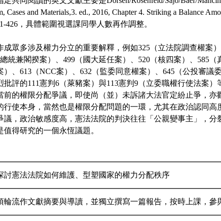
讀的英文文獻主要是Dorsen/Rosenfeld/Sajo/Baer/Mancini (ed.
m, Cases and Materials,3. ed., 2016, Chapter 4. Striking a Balance Am
t. 251-426，具體範圍視選課同學人數再作調整。
作成眾多涉及權力分立的重要解釋，例如325（立法院調查權案）
副總統兼閣揆案）、499（國大延任案）、520（核四案）、585（
）、613（NCC案）、632（監委同意權案）、645（公投審
批評的111憲判6（萊豬案）與113憲判9（立委職權行使法案
當前的權限分配爭議，即使尚（並）未訴諸大法官定紛止爭，亦
的行使本身，當然也是權限分配問題的一環，尤其在政治認同高
爭議，政治敏感度高，憲法法院的判決往往「公親變事主」，分
是值得研究的一個永恆議題。
探討憲法法院如何維護、型塑國家的權力分配秩序
須輪流作文獻摘要與導讀，並獨立撰寫一篇報告，按時上課，參