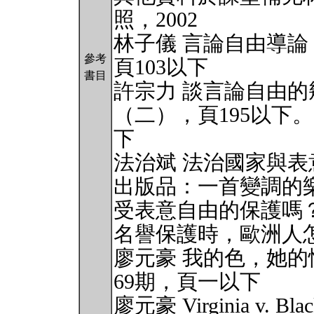
照，2002
林子儀 言論自由導
參考
頁103以下
書目
許宗力 談言論自由
（二），頁195以下
下
法治斌 法治國家與表
出版品：一首變調的樂
受表意自由的保護嗎？
名譽保護時，歐洲人怎
廖元豪 我的色，她
69期，頁一以下
廖元豪 Virginia v