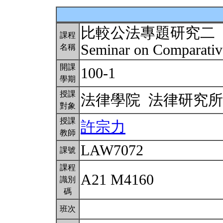
比較公法專題研究二
課程
Seminar on Comparativ
名稱
開課
100-1
學期
授課
法律學院 法律研究
對象
授課
許宗力
教師
LAW7072
課號
課程
A21 M4160
識別
碼
班次