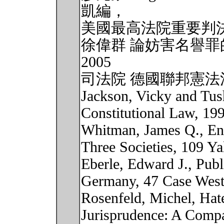
凱編，
美國最高法院重要判決之研
徐偉群 論妨害名譽
2005
司法院 德國聯邦憲
Jackson, Vicky and Tus
Constitutional Law, 19
Whitman, James Q., Enf
Three Societies, 109 Y
Eberle, Edward J., Pub
Germany, 47 Case West
Rosenfeld, Michel, Hate
Jurisprudence: A Compa