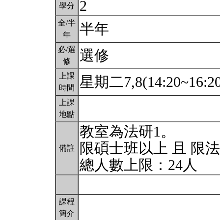
2
學分
全/半
半年
年
必/選
選修
修
上課
星期二7,8(14:20~16:2
時間
上課
地點
教室為法研1。
限碩士班以上 且 限
備註
總人數上限：24人
課程
簡介