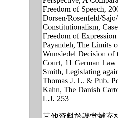
Perspective, A Comparat
Freedom of Speech, 20
Dorsen/Rosenfeld/Sajo
Constitutionalism, Case
Freedom of Expression
Payandeh, The Limits o
Wunsiedel Decision of 
Court, 11 German Law 
Smith, Legislating again
Thomas J. L. & Pub. Po
Kahn, The Danish Carto
L.J. 253
其他資料於課堂補充