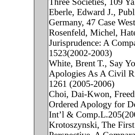
Three Societies, 109 Y
Eberle, Edward J., Pub
Germany, 47 Case West
Rosenfeld, Michel, Hate
Jurisprudence: A Compa
1523(2002-2003)
White, Brent T., Say Y
Apologies As A Civil R
1261 (2005-2006)
Choi, Dai-Kwon, Freed
Ordered Apology for D
Int’l & Comp.L.205(20
Krotoszynski, The Firs