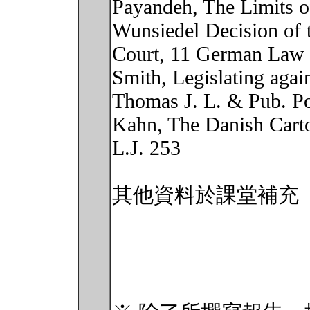
Payandeh, The Limits o
Wunsiedel Decision of 
Court, 11 German Law 
Smith, Legislating again
Thomas J. L. & Pub. Po
Kahn, The Danish Carto
L.J. 253
其他資料於課堂補充