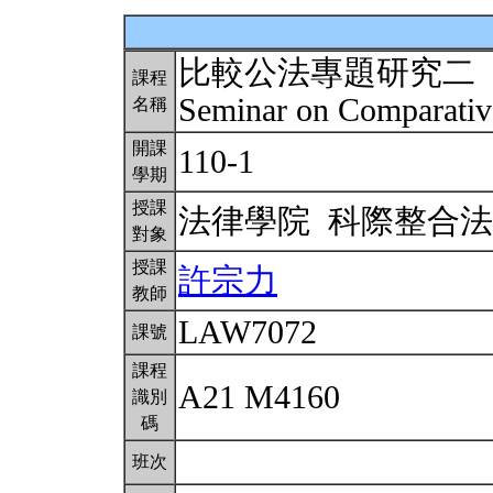
比較公法專題研究二
課程
Seminar on Comparativ
名稱
開課
110-1
學期
授課
法律學院 科際整合
對象
授課
許宗力
教師
LAW7072
課號
課程
A21 M4160
識別
碼
班次