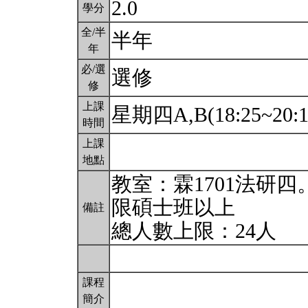
2.0
學分
全/半
半年
年
必/選
選修
修
上課
星期四A,B(18:25~20:
時間
上課
地點
教室：霖1701法研四
限碩士班以上
備註
總人數上限：24人
課程
簡介