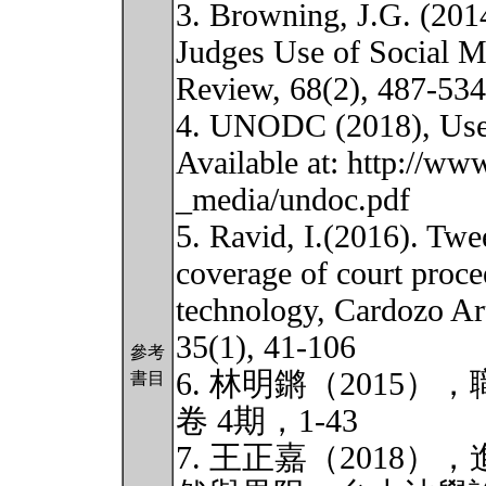
3. Browning, J.G. (201
Judges Use of Social M
Review, 68(2), 487-534
4. UNODC (2018), Use 
Available at: http://www
_media/undoc.pdf
5. Ravid, I.(2016). Twe
coverage of court proce
technology, Cardozo Ar
35(1), 41-106
參考
6. 林明鏘（2015
書目
卷 4期，1-43
7. 王正嘉（2018