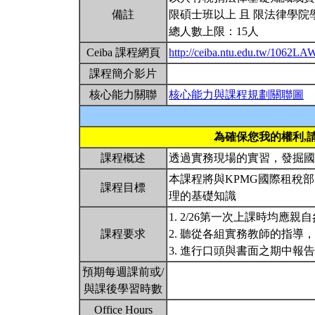
備註
限碩士班以上 且 限法律學院
總人數上限：15人
Ceiba 課程網頁
http://ceiba.ntu.edu.tw/1062L
課程簡介影片
核心能力關聯
核心能力與課程規劃關聯圖
為確保您我的權利,
課程概述
透過實務現場的實習，發掘
本課程將與KPMG國際租稅
課程目標
理的基礎知識
1. 2/26第一次上課時均應
課程要求
2. 聽從各組實務教師的指
3. 進行口頭與書面之期中報
預期每週課前或/
與課後學習時數
Office Hours