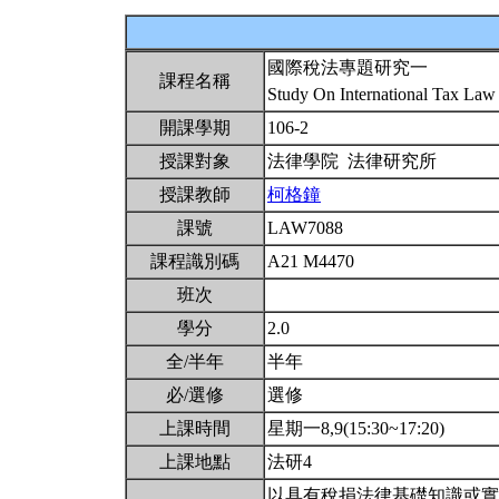
國際稅法專題研究一
課程名稱
Study On International Tax Law 
開課學期
106-2
授課對象
法律學院 法律研究所
授課教師
柯格鐘
課號
LAW7088
課程識別碼
A21 M4470
班次
學分
2.0
全/半年
半年
必/選修
選修
上課時間
星期一8,9(15:30~17:20)
上課地點
法研4
以具有稅捐法律基礎知識或實