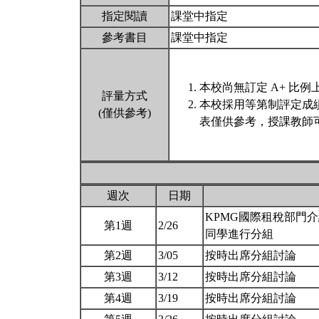
指定閱讀
課堂中指定
參考書目
課堂中指定
本校尚無訂定 A+ 比例
評量方式
本校採用等第制評定成
(僅供參考)
表僅供參考，授課教師
週次
日期
KPMG國際租稅部門
第1週
2/26
同學進行分組
第2週
3/05
按時出席分組討論
第3週
3/12
按時出席分組討論
第4週
3/19
按時出席分組討論